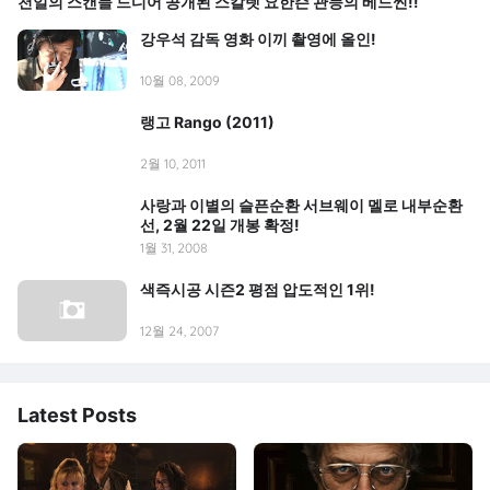
천일의 스캔들 드디어 공개된 스칼렛 요한슨 관능의 베드씬!!
강우석 감독 영화 이끼 촬영에 올인!
10월 08, 2009
랭고 Rango (2011)
2월 10, 2011
사랑과 이별의 슬픈순환 서브웨이 멜로 내부순환
선, 2월 22일 개봉 확정!
1월 31, 2008
색즉시공 시즌2 평점 압도적인 1위!
12월 24, 2007
Latest Posts