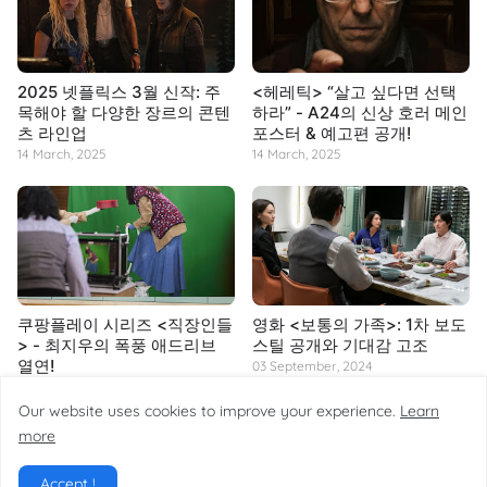
2025 넷플릭스 3월 신작: 주
<헤레틱> “살고 싶다면 선택
목해야 할 다양한 장르의 콘텐
하라” - A24의 신상 호러 메인
츠 라인업
포스터 & 예고편 공개!
14 March, 2025
14 March, 2025
쿠팡플레이 시리즈 <직장인들
영화 <보통의 가족>: 1차 보도
> - 최지우의 폭풍 애드리브
스틸 공개와 기대감 고조
열연!
03 September, 2024
14 March, 2025
Our website uses cookies to improve your experience.
Learn
more
Accept !
Home
About
Contact
Site Map