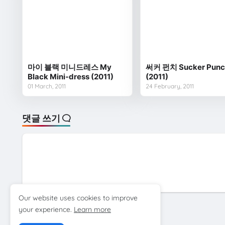
마이 블랙 미니드레스 My
써커 펀치 Sucker Punc
Black Mini-dress (2011)
(2011)
01 March, 2011
24 February, 2011
댓글 쓰기
Our website uses cookies to improve
your experience.
Learn more
다음