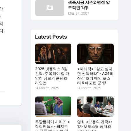
색즉시공 시즌2 평점 압
도적인 1위!
만
12월 24, 2007
을
의
다.
Latest Posts
2025 넷플릭스 3월
<헤레틱> “살고 싶다
신작: 주목해야 할 다
면 선택하라” - A24의
양한 장르의 콘텐츠
신상 호러 메인 포스
라인업
터 & 예고편 공개!
14 March, 2025
14 March, 2025
쿠팡플레이 시리즈 <
영화 <보통의 가족>:
직장인들> - 최지우
1차 보도스틸 공개와