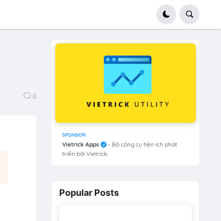
0
SPONSOR
Vietrick Apps
- Bộ công cụ tiện ích phát
triển bởi Vietrick.
Popular Posts