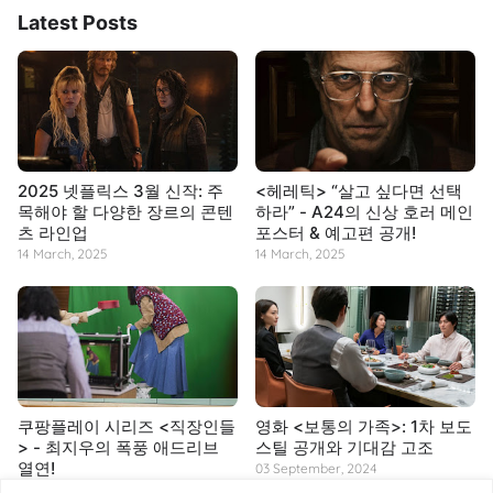
Latest Posts
2025 넷플릭스 3월 신작: 주
<헤레틱> “살고 싶다면 선택
목해야 할 다양한 장르의 콘텐
하라” - A24의 신상 호러 메인
츠 라인업
포스터 & 예고편 공개!
14 March, 2025
14 March, 2025
쿠팡플레이 시리즈 <직장인들
영화 <보통의 가족>: 1차 보도
> - 최지우의 폭풍 애드리브
스틸 공개와 기대감 고조
열연!
03 September, 2024
14 March, 2025