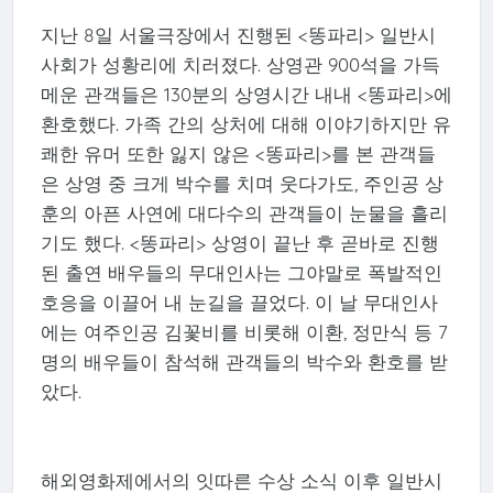
지난 8일 서울극장에서 진행된 <똥파리> 일반시
사회가 성황리에 치러졌다. 상영관 900석을 가득
메운 관객들은 130분의 상영시간 내내 <똥파리>에
환호했다. 가족 간의 상처에 대해 이야기하지만 유
쾌한 유머 또한 잃지 않은 <똥파리>를 본 관객들
은 상영 중 크게 박수를 치며 웃다가도, 주인공 상
훈의 아픈 사연에 대다수의 관객들이 눈물을 흘리
기도 했다. <똥파리> 상영이 끝난 후 곧바로 진행
된 출연 배우들의 무대인사는 그야말로 폭발적인
호응을 이끌어 내 눈길을 끌었다. 이 날 무대인사
에는 여주인공 김꽃비를 비롯해 이환, 정만식 등 7
명의 배우들이 참석해 관객들의 박수와 환호를 받
았다.
해외영화제에서의 잇따른 수상 소식 이후 일반시