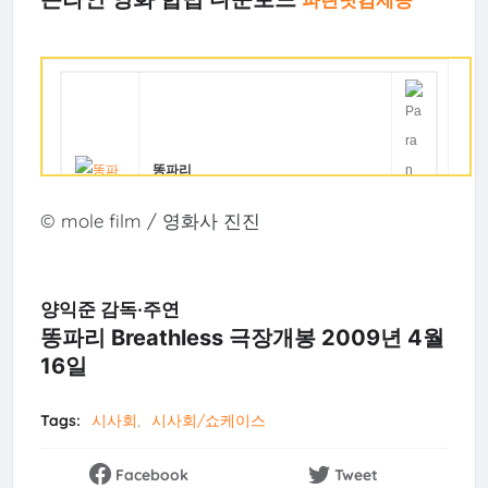
파란닷컴제공
똥파리
© mole film / 영화사 진진
감
양익준
독
출
양익준,김꽃비,이환
양익준 감독·주연
연
똥파리 Breathless 극장개봉 2009년 4월
16일
가
2000
격
Tags:
시사회
시사회/쇼케이스
무비위젯이란?
Facebook
Tweet