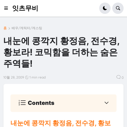
잇츠무비
홈
배우/캐릭터/캐스팅
내눈에 콩깍지 황정음, 전수경,
황보라! 코믹함을 더하는 숨은
주역들!
10월 28, 2009
1 min read
0
Contents
내눈에 콩깍지 황정음, 전수경, 황보