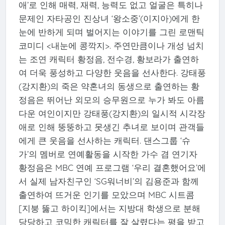
애’로 인해 매력, 재력, 능력도 없고 얼굴은 특히나
문제인 자타공인 진상녀 ‘왕소중’(이지아)에게 한
눈에 반하게 되며 벌어지는 이야기를 그린 로맨틱
코미디 <내눈에 콩깍지>. 주연만큼이나 개성 넘치
는 조연 캐릭터 황정음, 전수경, 황보라가 출연하
여 더욱 풍성하고 다양한 웃음을 선사한다. 강태풍
(강지환)의 죽은 약혼녀의 동생으로 출연하는 황
정음은 뛰어난 외모의 승무원으로 누가 봐도 아름
다운 여인이지만 강태풍(강지환)의 일시적 시각장
애로 인해 뚱뚱하고 못생긴 추녀로 보이며 관객들
에게 큰 웃음을 선사하는 캐릭터. 댄스그룹 ‘슈
가’의 멤버로 연예활동을 시작한 가수 겸 연기자
황정음은 MBC 연예 프로그램 ‘우리 결혼했어요’에
서 실제 남자친구인 ‘SG워너비’의 김용준과 함께
출연하여 뜨거운 인기를 모았으며 MBC 시트콤
[지붕 뚫고 하이킥]에서는 지방대 학생으로 분해
당당하고 코믹한 캐릭터를 잘 살렸다는 평을 받고