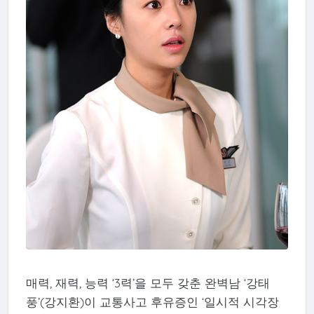
매력, 재력, 능력 ‘3력’을 모두 갖춘 완벽남 ‘강태
풍’(강지환)이 교통사고 후유증인 ‘일시적 시각장