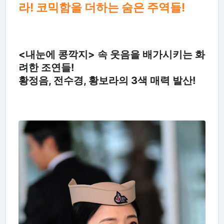
라! 코믹함을 더하는 숨은 주역들!
<내눈에 콩깍지> 속 웃음을 배가시키는 화
려한 조연들!
황정음, 전수경, 황보라의 3색 매력 발산!