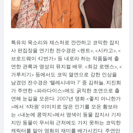
특유의 목소리와 제스처로 깐깐하고 코믹한 잡지
사 편집장을 연기한 전수경은 <렌트>, <시카고>, <
브로드웨이 42번가> 등 내로라 하는 작품들에 출
연한 관록과 명성의 뮤지컬 배우. <최강 로맨스>, <
가루지기> 등에서도 코믹 열연으로 강한 인상을
남겼던 전수경은 ‘텔레시네마 7’ 중 김하늘, 지진희
가 주연한 <파라다이스>에도 굵직한 조연으로 출
연해 눈길을 모은다. 2007년 영화 <좋지 아니한가
>에서 ‘4차원’ 이미지로 많은 인기를 모은 황보라
는 <내눈에 콩깍지>에서 명색이 동물 잡지사 기자
지만 동물이 무서워 근처에도 가지 못하는 코믹한
캐릭터를 맡아 영화의 재미를 배가시킨다. 주연만