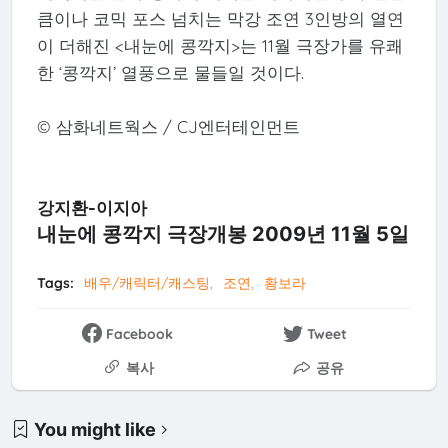
큼이나 코믹 포스 넘치는 막강 조연 3인방의 열연
이 더해진 <내눈에 콩깍지>는 11월 극장가를 유쾌
한 ‘콩깍지’ 열풍으로 물들일 것이다.
© 삼화네트웍스 / CJ엔터테인먼트
강지환-이지아
내눈에 콩깍지 극장개봉 2009년 11월 5일
Tags:
배우/캐릭터/캐스팅
조연
황보라
Facebook
Tweet
복사
공유
You might like