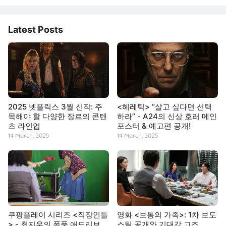
Latest Posts
2025 넷플릭스 3월 신작: 주
<헤레틱> “살고 싶다면 선택
목해야 할 다양한 장르의 콘텐
하라” - A24의 신상 호러 메인
츠 라인업
포스터 & 예고편 공개!
14 March, 2025
14 March, 2025
쿠팡플레이 시리즈 <직장인들
영화 <보통의 가족>: 1차 보도
> - 최지우의 폭풍 애드리브
스틸 공개와 기대감 고조