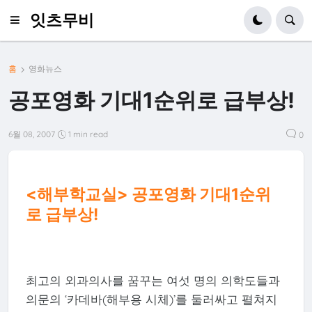
잇츠무비
홈
영화뉴스
공포영화 기대1순위로 급부상!
6월 08, 2007
1 min read
0
<해부학교실> 공포영화 기대1순위
로 급부상!
최고의 외과의사를 꿈꾸는 여섯 명의 의학도들과
의문의 ‘카데바(해부용 시체)’를 둘러싸고 펼쳐지