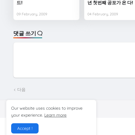
드!
년 첫번째 공포가 온 다!
09 February, 2009
04 February, 2009
댓글 쓰기
다음
Our website uses cookies to improve
your experience.
Learn more
Accept !