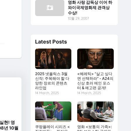
영화 사랑 감독상 이어 하
와이국제영화제 관객상
수상!
10월 29, 2007
Latest Posts
2025 넷플릭스 3월
<헤레틱> “살고 싶다
신작: 주목해야 할 다
면 선택하라” - A24의
양한 장르의 콘텐츠
신상 호러 메인 포스
라인업
터 & 예고편 공개!
14 March, 2025
14 March, 2025
실현! 영
쿠팡플레이 시리즈 <
영화 <보통의 가족>:
08년 10월