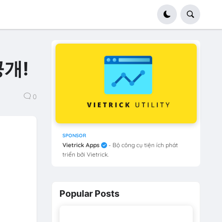
공개!
0
SPONSOR
Vietrick Apps
- Bộ công cụ tiện ích phát
triển bởi Vietrick.
Popular Posts