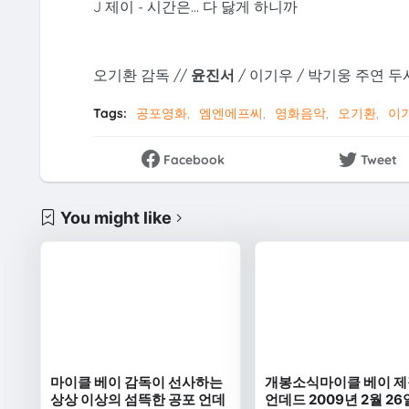
J 제이 - 시간은... 다 닳게 하니까
오기환 감독 //
윤진서
/ 이기우 / 박기웅 주연 두
Tags:
공포영화
엠엔에프씨
영화음악
오기환
이
Facebook
Tweet
You might like
마이클 베이 감독이 선사하는
개봉소식마이클 베이 
상상 이상의 섬뜩한 공포 언데
언데드 2009년 2월 26일