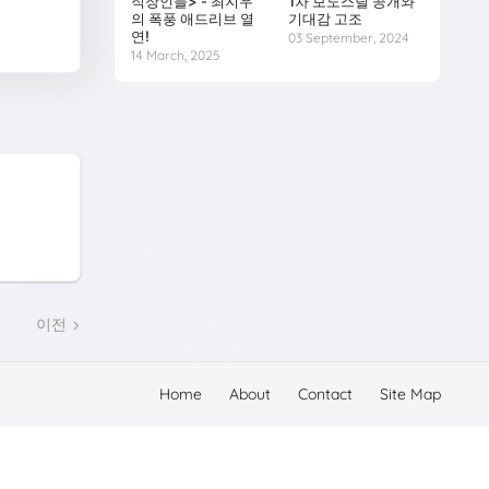
직장인들> - 최지우
1차 보도스틸 공개와
의 폭풍 애드리브 열
기대감 고조
연!
03 September, 2024
14 March, 2025
이전
Home
About
Contact
Site Map