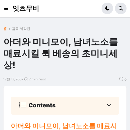
잇츠무비
홈
감독 제작진
아더와 미니모이, 남녀노소를
매료시킬 뤽 베송의 초미니세
상!
12월 13, 2007
2 min read
0
Contents
아더와 미니모이, 남녀노소를 매료시