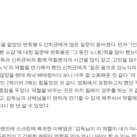
을 맡았던 변희봉 & 신하균에게 많은 질문이 쏟아졌다. 먼저 “1인
본 소감”에 대한 질문에 변희봉은 “그 동안 노(老)역을 많이 했는
감독과 신하균씨와 함께 역할분석의 시간을 많이 갖고, 고민을 많
강노식’의 역할을 연기해야 했던 신하균에게 “젊은 몸으로 강노식의
았을 텐데 워낙 배테랑이다 보니 너무 잘 소화해준 것 같다.”며
1인 2역이라 2배는 힘들었던 것 같다. 영화에서 표현하고자 했던 
 중점을 두었다. 역할을 바꾸는 것은 마치 릴레이 경주를 하는 것 
고, 감독님과 선배님들이 편하게 연기할 수 있게 해주셔서 역할에
시 한 번 알 수 있었다.
오랜만에 스크린에 복귀한 이헤영은 “감독님이 이 역할이 내가 아
독립적이고 강렬한 캐릭터 역할을 맡아 역시 나만이 할 수 있는 