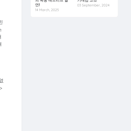
의 폭풍 애드리브 열
기대감 고조
연!
03 September, 2024
14 March, 2025
민
스
배
배
없
>