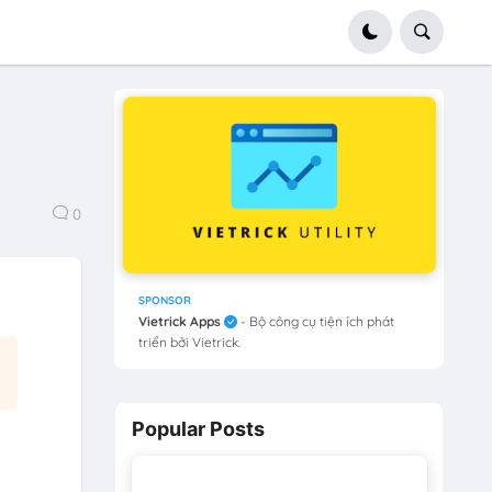
0
SPONSOR
Vietrick Apps
- Bộ công cụ tiện ích phát
triển bởi Vietrick.
Popular Posts