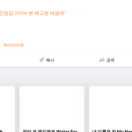
 긴장감 200%! 본 예고편 대공개!
하이라이트
복사
공유
h
워터 포 엘리펀트 Water For
내 이름은 칸 My Nam