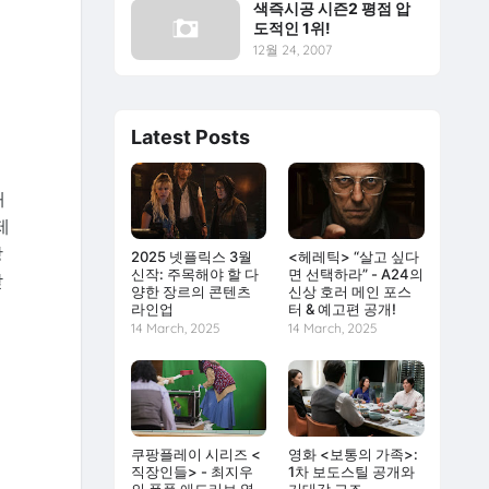
색즉시공 시즌2 평점 압
도적인 1위!
12월 24, 2007
Latest Posts
개
제
강
2025 넷플릭스 3월
<헤레틱> “살고 싶다
신작: 주목해야 할 다
면 선택하라” - A24의
받
양한 장르의 콘텐츠
신상 호러 메인 포스
라인업
터 & 예고편 공개!
14 March, 2025
14 March, 2025
쿠팡플레이 시리즈 <
영화 <보통의 가족>:
직장인들> - 최지우
1차 보도스틸 공개와