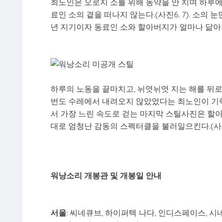
최노인은 오로지 소를 위해 농약을 안 치며 하루에도
료인 소의 곁을 떠나지 않는다.(사진6. 7). 소의
년 지기이자 동료인 소와 할아버지가 얼마나 닮아
하루의 노동을 끝마치고, 뉘엿뉘엿 지는 해를 뒤로한
번도 수레에서 내려오지 않았었다는 최노인이 기력
서 가장 느린 속도로 걷는 마지막 스틸사진은 할
대로 엄청난 감동의 스펙터클을 불러일으킨다.(사진
워낭소리 개봉관 및 개봉일 안내
서울
: 씨네큐브, 하이퍼텍 나다, 인디스페이스, 시네