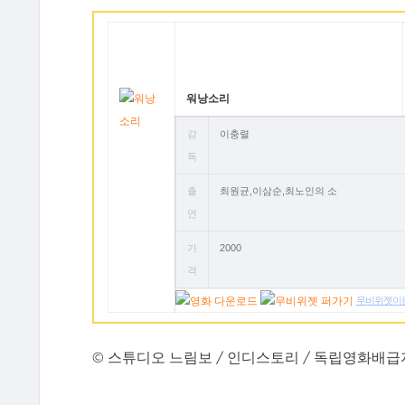
워낭소리
감
이충렬
독
출
최원균,이삼순,최노인의 소
연
가
2000
격
무비위젯이
© 스튜디오 느림보 / 인디스토리 / 독립영화배