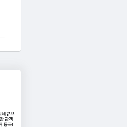
씨네큐브
만 관객
위 등극!