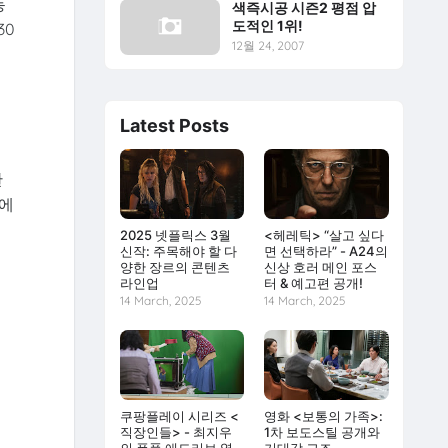
동
색즉시공 시즌2 평점 압
도적인 1위!
30
12월 24, 2007
Latest Posts
한
상에
언
2025 넷플릭스 3월
<헤레틱> “살고 싶다
신작: 주목해야 할 다
면 선택하라” - A24의
양한 장르의 콘텐츠
신상 호러 메인 포스
라인업
터 & 예고편 공개!
14 March, 2025
14 March, 2025
쿠팡플레이 시리즈 <
영화 <보통의 가족>:
직장인들> - 최지우
1차 보도스틸 공개와