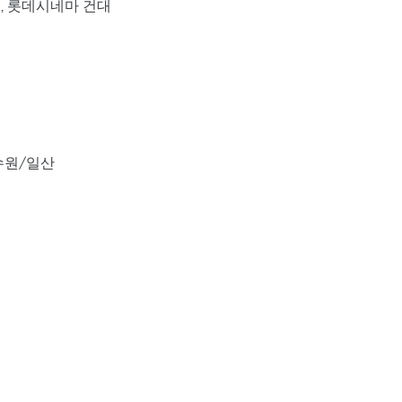
, 롯데시네마 건대
동수원/일산