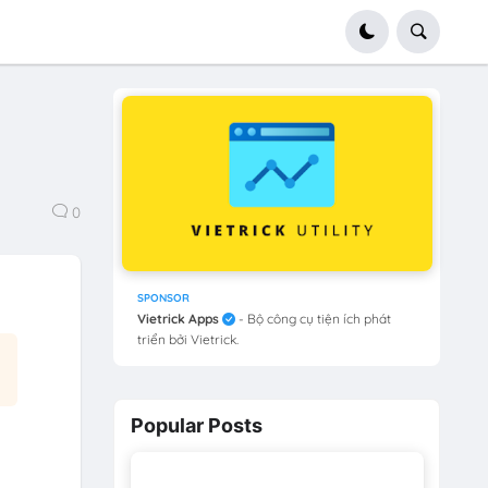
0
SPONSOR
Vietrick Apps
- Bộ công cụ tiện ích phát
triển bởi Vietrick.
Popular Posts