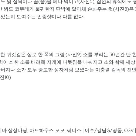
 몇 짐씩이나 꼴(풀)을 베다 먹이고(사진5), 잠깐의 휴식에도 
 눈만 봐도 코뚜레가 불편한지 단박에 알아채 손봐주는 컷(사진8)은 
 있는지 보여주는 인증샷이나 다름 없다.
 귀갓길은 실로 한 폭의 그림.(사진9) 소를 부리는 30년간 단 
이 쇠한 소를 배려해 지게에 나뭇짐을 나눠지고 소와 함께 세
아버지나 소가 모두 숭고한 성자처럼 보였다는 이충렬 감독의 전
10)
마 상상마당, 아트하우스 모모, 씨너스 | 이수/강남G/명동, CGV |