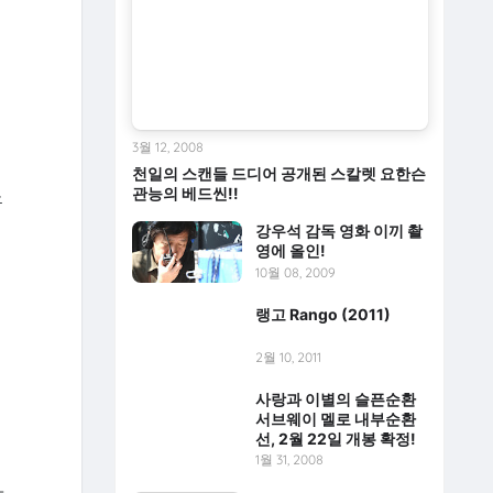
3월 12, 2008
천일의 스캔들 드디어 공개된 스칼렛 요한슨
논
관능의 베드씬!!
강우석 감독 영화 이끼 촬
영에 올인!
10월 08, 2009
랭고 Rango (2011)
2월 10, 2011
느
사랑과 이별의 슬픈순환
서브웨이 멜로 내부순환
선, 2월 22일 개봉 확정!
1월 31, 2008