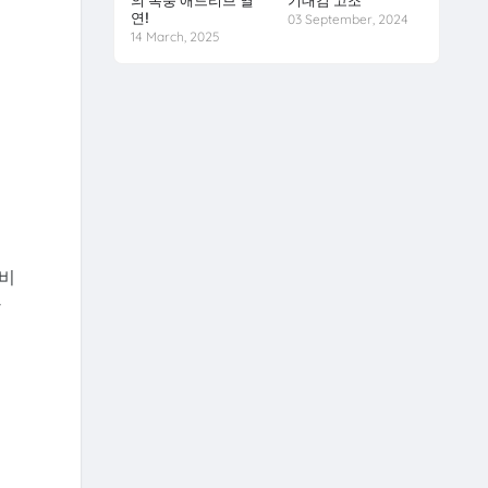
의 폭풍 애드리브 열
기대감 고조
연!
03 September, 2024
14 March, 2025
위
치
르
 비
차