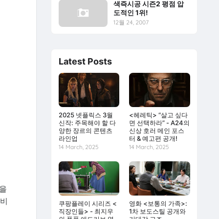
색즉시공 시즌2 평점 압
도적인 1위!
12월 24, 2007
Latest Posts
2025 넷플릭스 3월
<헤레틱> “살고 싶다
신작: 주목해야 할 다
면 선택하라” - A24의
양한 장르의 콘텐츠
신상 호러 메인 포스
라인업
터 & 예고편 공개!
14 March, 2025
14 March, 2025
풍을
대비
쿠팡플레이 시리즈 <
영화 <보통의 가족>:
직장인들> - 최지우
1차 보도스틸 공개와