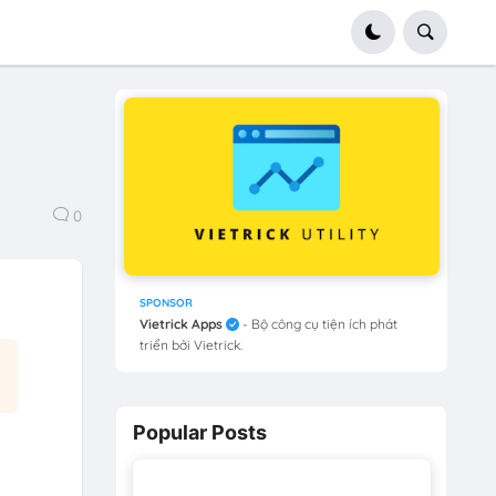
0
SPONSOR
Vietrick Apps
- Bộ công cụ tiện ích phát
triển bởi Vietrick.
Popular Posts