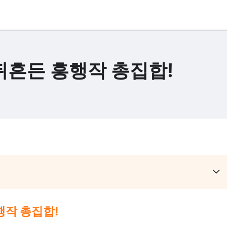
뒤흔든 흥행작 총집합!
행작 총집합!