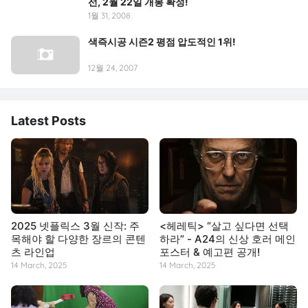
선, 2월 22일 개봉 확정!
1월 31, 2008
색즉시공 시즌2 평점 압도적인 1위!
12월 24, 2007
Latest Posts
2025 넷플릭스 3월 신작: 주
<헤레틱> “살고 싶다면 선택
목해야 할 다양한 장르의 콘텐
하라” - A24의 신상 호러 메인
츠 라인업
포스터 & 예고편 공개!
14 March, 2025
14 March, 2025