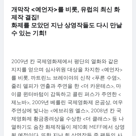
개막작 <예언자>를 비롯, 유럽의 최신 화
제작 결집!
화제를 모았던 지난 상영작들도 다시 만날
수 있는 기회!
2009년 칸 국제영화제에서 평단의 열화와 같은
지지를 얻으며 심사위원 대상을 차지한 <예언자>
를 비롯, 까트린느 브레이야의 신작 <푸른 수염>,
줄리 델피가 연출과 주연을 한 <더 카운테스>, 마
이클 윈터바텀이 감독하고 콜린 퍼스가 주연한 <
제노바>, 2009년 베를린 국제영화제 은곰상, 여우
주연상에 빛나는 <에브리원 엘스>, 2008년 칸 국
제영화제 황금종려상을 수상한 <더 클래스> 등 나
열하기도 숨찬 화제작들이 제10회 MEFF에서 상영
될 예정이다. 또한 지난 회 상영작들 중 팬들의 사