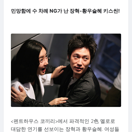
민망함에 수 차례 NG가 난 장혁-황우슬혜 키스씬!
<펜트하우스 코끼리>에서 파격적인 2色 멜로로
대담한 연기를 선보이는 장혁과 황우슬혜. 여성들