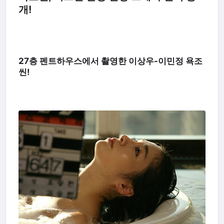
개!
27층 펜트하우스에서 촬영한 이상우-이민정 욕조
씬!