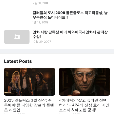
2월 10, 2011
킬러들의 도시 2009 골든글로브 최고작품상, 남
우주연상 노미네이트!!
1월 12, 2009
영화 사랑 감독상 이어 하와이국제영화제 관객상
수상!
10월 29, 2007
Latest Posts
2025 넷플릭스 3월 신작: 주
<헤레틱> “살고 싶다면 선택
목해야 할 다양한 장르의 콘텐
하라” - A24의 신상 호러 메인
츠 라인업
포스터 & 예고편 공개!