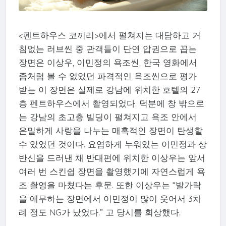
<펜트하우스 코끼리>에서 펼쳐지는 대담하고 거
침없는 러브씬 중 관객들이 단연 압권으로 꼽는
장면은 이상우, 이민정의 욕조씬. 한국 영화에서
좀처럼 볼 수 없었던 파격적인 욕조씬으로 평가
받는 이 장면은 실제로 강남에 위치한 호텔의 27
층 펜트하우스에서 촬영되었다. 덕분에 창 밖으로
는 강남의 초고층 빌딩이 펼쳐지고 욕조 안에서
은밀하게 사랑을 나누는 매혹적인 장면이 탄생할
수 있었던 것이다. 요염하게 누워있는 이민정과 상
반신을 드러낸 채 반대편에 위치한 이상우는 앞서
여러 번 스킨쉽 장면을 촬영했기에 자연스럽게 욕
조 촬영을 마쳤다는 후문. 또한 이상우는 “발가락
을 애무하는 장면에서 이민정이 많이 웃어서 3차
례 정도 NG가 났었다.” 고 당시를 회상했다.