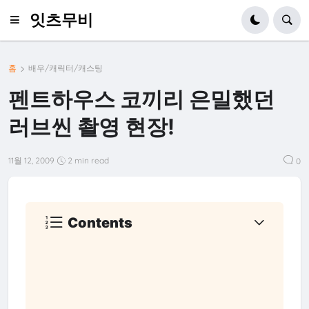
잇츠무비
홈
배우/캐릭터/캐스팅
펜트하우스 코끼리 은밀했던
러브씬 촬영 현장!
11월 12, 2009
2 min read
0
Contents