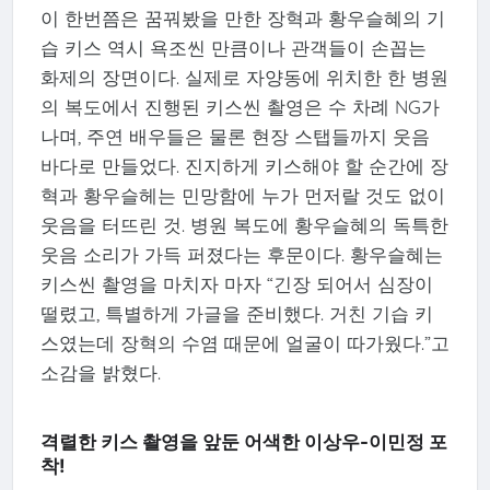
이 한번쯤은 꿈꿔봤을 만한 장혁과 황우슬혜의 기
습 키스 역시 욕조씬 만큼이나 관객들이 손꼽는
화제의 장면이다. 실제로 자양동에 위치한 한 병원
의 복도에서 진행된 키스씬 촬영은 수 차례 NG가
나며, 주연 배우들은 물론 현장 스탭들까지 웃음
바다로 만들었다. 진지하게 키스해야 할 순간에 장
혁과 황우슬헤는 민망함에 누가 먼저랄 것도 없이
웃음을 터뜨린 것. 병원 복도에 황우슬혜의 독특한
웃음 소리가 가득 퍼졌다는 후문이다. 황우슬혜는
키스씬 촬영을 마치자 마자 “긴장 되어서 심장이
떨렸고, 특별하게 가글을 준비했다. 거친 기습 키
스였는데 장혁의 수염 때문에 얼굴이 따가웠다.”고
소감을 밝혔다.
격렬한 키스 촬영을 앞둔 어색한 이상우-이민정 포
착!