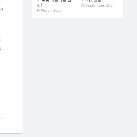
의 폭풍 애드리브 열
기대감 고조
에
연!
03 September, 2024
크
14 March, 2025
이
법