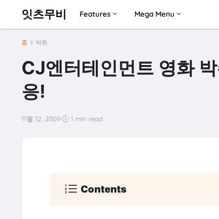
잇츠무비
Features
Mega Menu
홈
박쥐
CJ엔터테인먼트 영화 박
응!
11월 12, 2009
1 min read
Contents