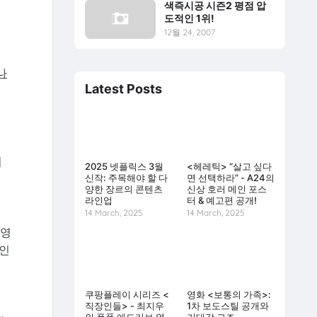
색즉시공 시즌2 평점 압
도적인 1위!
12월 24, 2007
나
Latest Posts
며
2025 넷플릭스 3월
<헤레틱> “살고 싶다
신작: 주목해야 할 다
면 선택하라” - A24의
양한 장르의 콘텐츠
신상 호러 메인 포스
라인업
터 & 예고편 공개!
14 March, 2025
14 March, 2025
국영
적인
쿠팡플레이 시리즈 <
영화 <보통의 가족>:
직장인들> - 최지우
1차 보도스틸 공개와