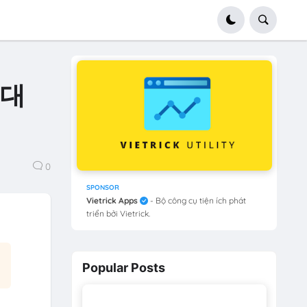
 대
0
SPONSOR
Vietrick Apps
- Bộ công cụ tiện ích phát
triển bởi Vietrick.
Popular Posts