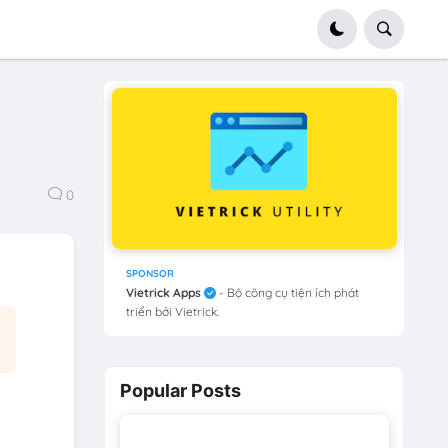
0
SPONSOR
Vietrick Apps
- Bộ công cụ tiện ích phát
triển bởi Vietrick.
Popular Posts