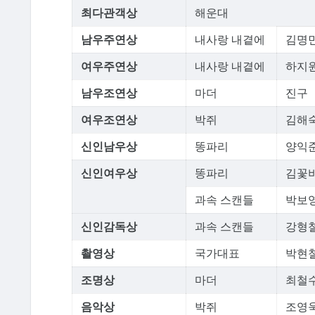
최다관객상
해운대
남우주연상
내사랑 내곁에
김명
여우주연상
내사랑 내곁에
하지
남우조연상
마더
진구
여우조연상
박쥐
김해
신인남우상
똥파리
양익
신인여우상
똥파리
김꽃
과속 스캔들
박보
신인감독상
과속 스캔들
강형
촬영상
국가대표
박현
조명상
마더
최철수
음악상
박쥐
조영