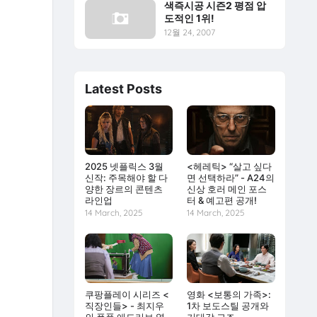
색즉시공 시즌2 평점 압
도적인 1위!
12월 24, 2007
Latest Posts
2025 넷플릭스 3월
<헤레틱> “살고 싶다
신작: 주목해야 할 다
면 선택하라” - A24의
양한 장르의 콘텐츠
신상 호러 메인 포스
라인업
터 & 예고편 공개!
14 March, 2025
14 March, 2025
쿠팡플레이 시리즈 <
영화 <보통의 가족>:
직장인들> - 최지우
1차 보도스틸 공개와