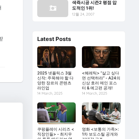
색즉시공 시즌2 평점 압
개
도적인 1위!
12월 24, 2007
받
Latest Posts
2025 넷플릭스 3월
<헤레틱> “살고 싶다
신작: 주목해야 할 다
면 선택하라” - A24의
양한 장르의 콘텐츠
신상 호러 메인 포스
라인업
터 & 예고편 공개!
14 March, 2025
14 March, 2025
쿠팡플레이 시리즈 <
영화 <보통의 가족>:
직장인들> - 최지우
1차 보도스틸 공개와