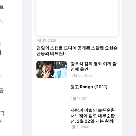
 호
봉
 다
3월 12, 2008
맡
천일의 스캔들 드디어 공개된 스칼렛 요한슨
마
관능의 베드씬!!
강우석 감독 영화 이끼 촬
영에 올인!
그
10월 08, 2009
랭고 Rango (2011)
 공
2월 10, 2011
사랑과 이별의 슬픈순환
미국
서브웨이 멜로 내부순환
올
선, 2월 22일 개봉 확정!
1월 31, 2008