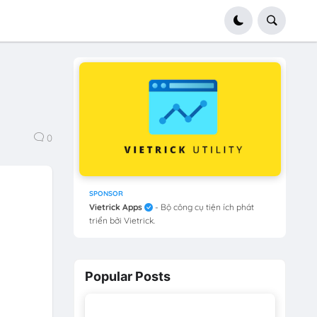
0
SPONSOR
Vietrick Apps
- Bộ công cụ tiện ích phát
triển bởi Vietrick.
Popular Posts