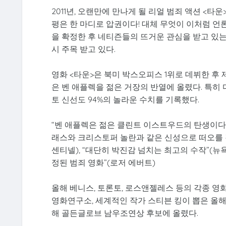
2011년, 오랜만에 만나게 될 리얼 범죄 액션 <타
평은 한 마디로 압권이다! 대체 무엇이 이처럼 언론
을 확정한 후 네티즌들의 뜨거운 관심을 받고 있는
시 주목 받고 있다.
영화 <타운>은 북미 박스오피스 1위로 데뷔한 후
은 벤 애플렉을 젊은 거장의 반열에 올렸다. 특
토 신선도 94%의 놀라운 수치를 기록했다.
“벤 애플렉은 젊은 클린트 이스트우드의 탄생이다”
래스와 크리스토퍼 놀란과 같은 신성으로 떠오를 것이
센티넬), “대단히 박진감 넘치는 최고의 수작”(뉴욕 
정된 범죄 영화”(로저 에버트)
올해 베니스, 토론토, 로스앤젤레스 등의 각종 
영화연구소, 세계적인 작가 스티븐 킹이 뽑은 올해
해 골든글로브 남우조연상 후보에 올렸다.