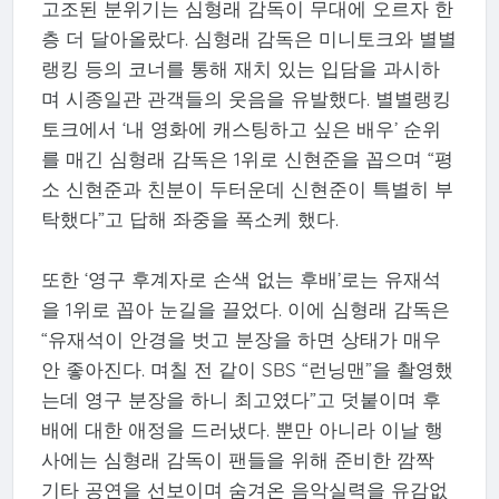
고조된 분위기는 심형래 감독이 무대에 오르자 한
층 더 달아올랐다. 심형래 감독은 미니토크와 별별
랭킹 등의 코너를 통해 재치 있는 입담을 과시하
며 시종일관 관객들의 웃음을 유발했다. 별별랭킹
토크에서 ‘내 영화에 캐스팅하고 싶은 배우’ 순위
를 매긴 심형래 감독은 1위로 신현준을 꼽으며 “평
소 신현준과 친분이 두터운데 신현준이 특별히 부
탁했다”고 답해 좌중을 폭소케 했다.
또한 ‘영구 후계자로 손색 없는 후배’로는 유재석
을 1위로 꼽아 눈길을 끌었다. 이에 심형래 감독은
“유재석이 안경을 벗고 분장을 하면 상태가 매우
안 좋아진다. 며칠 전 같이 SBS “런닝맨”을 촬영했
는데 영구 분장을 하니 최고였다”고 덧붙이며 후
배에 대한 애정을 드러냈다. 뿐만 아니라 이날 행
사에는 심형래 감독이 팬들을 위해 준비한 깜짝
기타 공연을 선보이며 숨겨온 음악실력을 유감없