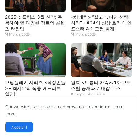
2025 넷플릭스 3월 신작: 주
<헤레틱> “살고 싶다면 선택
목해야 할 다양한 장르의 콘텐
하라” - A24의 신상 호러 메인
츠 라인업
포스터 & 예고편 공개!
14 March, 2025
14 March, 2025
쿠팡플레이 시리즈 <직장인들
영화 <보통의 가족>: 1차 보도
> - 최지우의 폭풍 애드리브
스틸 공개와 기대감 고조
열연!
03 September, 2024
14 March, 2025
Our website uses cookies to improve your experience.
Learn
more
Accept !
Home
About
Contact
Site Map