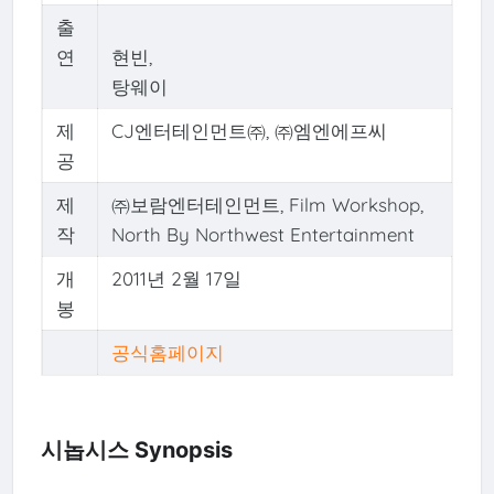
출
연
현빈,
탕웨이
제
CJ엔터테인먼트㈜, ㈜엠엔에프씨
공
제
㈜보람엔터테인먼트, Film Workshop,
작
North By Northwest Entertainment
개
2011년 2월 17일
봉
공식홈페이지
시놉시스 Synopsis