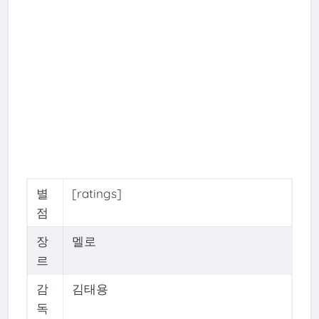
별
[ratings]
점
장
멜로
르
감
김태용
독