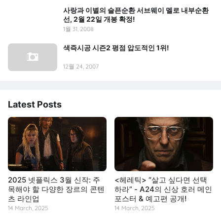
사랑과 이별의 슬픈순환 서브웨이 멜로 내부순환
선, 2월 22일 개봉 확정!
1월 31, 2008
색즉시공 시즌2 평점 압도적인 1위!
12월 24, 2007
Latest Posts
2025 넷플릭스 3월 신작: 주
<헤레틱> “살고 싶다면 선택
목해야 할 다양한 장르의 콘텐
하라” - A24의 신상 호러 메인
츠 라인업
포스터 & 예고편 공개!
14 March, 2025
14 March, 2025