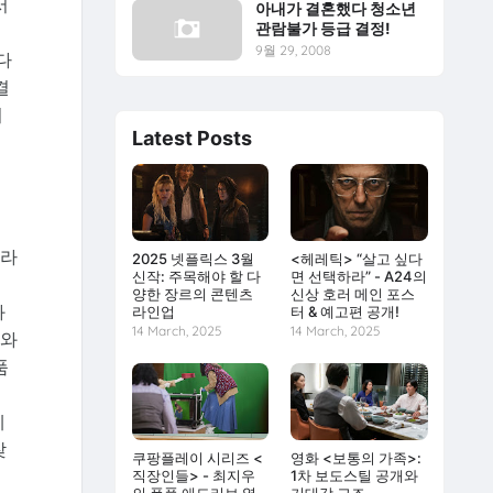
서
아내가 결혼했다 청소년
관람불가 등급 결정!
9월 29, 2008
다
결
비
Latest Posts
이라
2025 넷플릭스 3월
<헤레틱> “살고 싶다
신작: 주목해야 할 다
면 선택하라” - A24의
양한 장르의 콘텐츠
신상 호러 메인 포스
과
라인업
터 & 예고편 공개!
14 March, 2025
14 March, 2025
스와
품
일
제
찾
쿠팡플레이 시리즈 <
영화 <보통의 가족>:
직장인들> - 최지우
1차 보도스틸 공개와