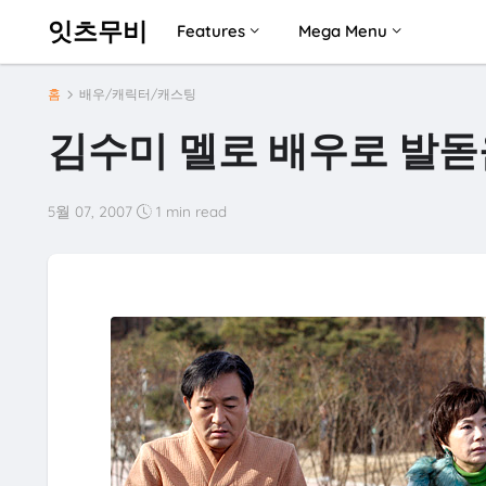
잇츠무비
Features
Mega Menu
홈
배우/캐릭터/캐스팅
김수미 멜로 배우로 발돋움
5월 07, 2007
1 min read