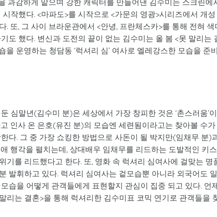
역을 과감하게 맡으며 강한 캐릭터를 만들어낸 김수미는 스크린에
 시작했다. <마파도>를 시작으로 <가문의 영광>시리즈에서 개성
. 또, 그 사이 브라운관에서 <안녕, 프란체스카>를 통해 전혀 색
도 했다. 변신과 도전의 끝이 없는 김수미는 올 봄 <못 말리는 
 숍을 운영하는 청담동 ‘럭셔리 심’ 여사로 엘레강스한 모습을 준
 둔 심말년(김수미 분)은 세상에서 가장 창피한 것은 ‘촌스러움’
고 인사 온 은호(유진 분)의 모습엔 세련됨이라고는 찾아볼 수가
한다. 그 중 가장 쇼킹한 방법으로 사돈이 될 박지만(임채무 분)
연애 행각을 펼치는데, 상대배우 임채무를 리드하는 도발적인 키
기를 리드했다고 한다. 또, 영화 속 럭셔리 심여사에 걸맞는 명
분 발휘하고 있다. 럭셔리 심여사는 겉모습뿐 아니라 외국어도 
 모습을 어떻게 관객들에게 표현할지 관심이 집중 되고 있다. 언
 말리는 결혼>을 통해 럭셔리한 김수미표 코믹 연기로 관객들을 