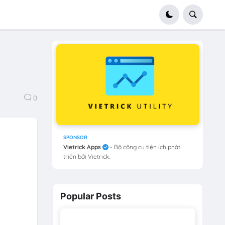
0
SPONSOR
Vietrick Apps
- Bộ công cụ tiện ích phát
triển bởi Vietrick.
Popular Posts