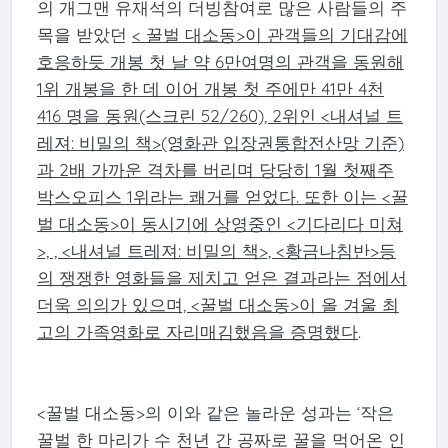
의 개그맨 유재석의 더빙참여로 많은 사람들의 주
목을 받았던
< 꿀벌 대소동>이 관객들의 기대감에
호응하듯 개봉 첫 날 약 6만여명의 관객을 동원해
1위 개봉을 한 데 이어 개봉 첫 주에만 41만 4천
416 명을 동원(스크린 52/260), 2위인 <내셔널 트
레져: 비밀의 책>(영화관 입장권통합전산망 기준)
과 2배 가까운 격차를 버리며 당당히 1월 첫째주
박스오피스 1위라는 쾌거를 얻었다. 또한 이는 <꿀
벌 대소동>이 동시기에 상영중인 <기다리다 미쳐
>, , <내셔널 트레져: 비밀의 책>, <황금나침반>등
의 쟁쟁한 영화들을 제치고 얻은 결과라는 점에서
더욱 의의가 있으며, <꿀벌 대소동>이 올 겨울 최
고의 가족영화로 자리매김했음을 증명했다
.
<꿀벌 대소동>의 이와 같은 놀라운 성과는 ‘작은
꿀벌 한 마리가 수 천년 간 공짜로 꿀을 먹어온 인