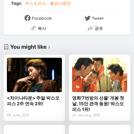
Tags:
박스오피스
황금나침반
Facebook
Tweet
복사
공유
You might like
<차이나타운> 주말 박스오
영화'7번방의 선물' 개봉 첫
피스 2주 연속 2위!
날, 15만 관객 동원! 박스오
피스 1위!
08 June, 2015
24 January, 2013