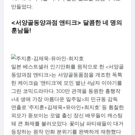
만들었다.
<서양골동양과점 앤티크> 달콤한 네 명의
훈남들!
일본 베스트셀러 인기만화를 원작으로 한 <서양골
동양과점 앤티크>는 서양골동품점을 개조한 독특
한 케이크숍 ‘앤티크’에 모인 별난 4남자 이야기를
그린 코믹드라마다. 300만 관객을 동원한 흥행작
<내 생애 가장 아름다운 일주일>의 민규동 감독
연출로 ‘주지훈+김재욱+유아인+최지호’ 등 훤칠한
외모가 돋보이는 모델 출신 장신 배우들이 캐스팅
돼 큰 화제를 불러모았다. 꽃미남 파티쉐들이 대거
등장하는 원작 만화 분위기를 완벽하게 재현했다