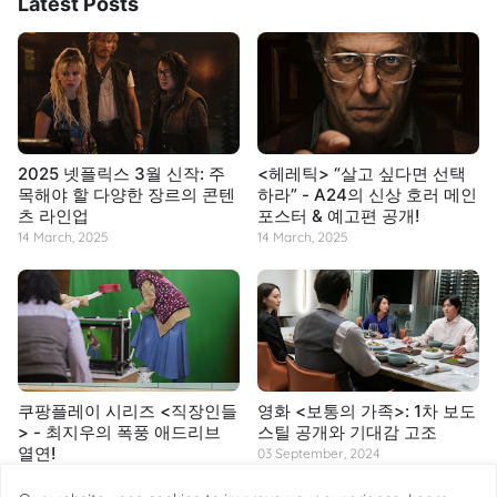
Latest Posts
2025 넷플릭스 3월 신작: 주
<헤레틱> “살고 싶다면 선택
목해야 할 다양한 장르의 콘텐
하라” - A24의 신상 호러 메인
츠 라인업
포스터 & 예고편 공개!
14 March, 2025
14 March, 2025
쿠팡플레이 시리즈 <직장인들
영화 <보통의 가족>: 1차 보도
> - 최지우의 폭풍 애드리브
스틸 공개와 기대감 고조
열연!
03 September, 2024
14 March, 2025