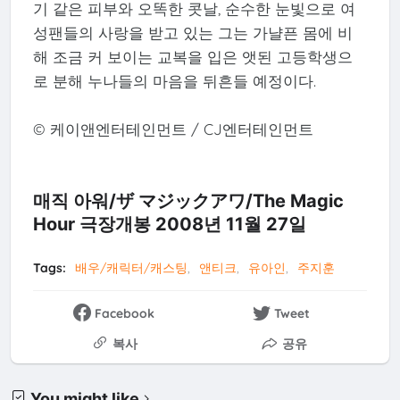
기 같은 피부와 오똑한 콧날, 순수한 눈빛으로 여
성팬들의 사랑을 받고 있는 그는 가냘픈 몸에 비
해 조금 커 보이는 교복을 입은 앳된 고등학생으
로 분해 누나들의 마음을 뒤흔들 예정이다.
© 케이앤엔터테인먼트 / CJ엔터테인먼트
매직 아워/ザ マジックアワ/The Magic
Hour 극장개봉 2008년 11월 27일
Tags:
배우/캐릭터/캐스팅
앤티크
유아인
주지훈
Facebook
Tweet
복사
공유
You might like