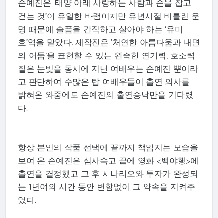
손예진은 ‘태양 아래 사랑하는 사람과 손을 잡고
걷는 것’이 유일한 바램이지만 유년시절 비틀린 운
명 때문에 슬픔을 간직하고 살아야 하는 ‘유미
호’역을 맡았다. 제작진은 ’처연한 아름다움과 내면
의 어둠’을 표현할 수 있는 완숙한 연기력, 호소력
짙은 눈빛을 동시에 지닌 여배우는 손예진 뿐이라
고 판단하여 수많은 탑 여배우들이 출연 의사를
밝혀온 와중에도 손예진의 출연승낙만을 기다렸
다.
항상 본인의 작품 선택에 끝까지 책임지는 모습을
보여 온 손예진은 심사숙고 끝에 영화 <백야행>에
출연을 결정했고 그 후 시나리오와 투자가 완성되
는 1년여의 시간 동안 변함없이 그 약속을 지켜주
었다.