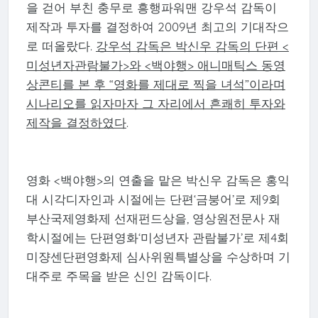
을 걷어 부친 충무로 흥행파워맨 강우석 감독이
제작과 투자를 결정하여 2009년 최고의 기대작으
로 떠올랐다.
강우석 감독은 박신우 감독의 단편 <
미성년자관람불가>와 <백야행> 애니매틱스 동영
상콘티를 본 후 “영화를 제대로 찍을 녀석”이라며
시나리오를 읽자마자 그 자리에서 흔쾌히 투자와
제작을 결정하였다
.
영화 <백야행>의 연출을 맡은 박신우 감독은 홍익
대 시각디자인과 시절에는 단편‘금붕어’로 제9회
부산국제영화제 선재펀드상을, 영상원전문사 재
학시절에는 단편영화‘미성년자 관람불가’로 제4회
미쟝센단편영화제 심사위원특별상을 수상하며 기
대주로 주목을 받은 신인 감독이다.