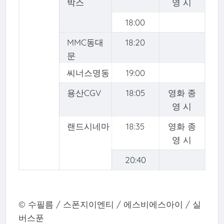
박스
영 시
18:00
MMC동대
18:20
문
씨너스명동
19:00
용산CGV
18:05
영화 종
영 시
랜드시네마
18:35
영화 종
영 시
20:40
© 수필름 / 스폰지이엔티 / 에스비에스아이 / 실
버스푼