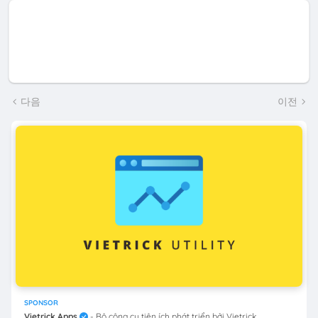
다음
이전
SPONSOR
Vietrick Apps
- Bộ công cụ tiện ích phát triển bởi Vietrick.