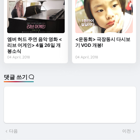
엠버 허드 주연 음악 영화 <
<운동회> 극장동시 다시보
리브 어게인> 4월 26일 개
기 VOD 개봉!
봉소식
04 April, 2018
04 April, 2018
댓글 쓰기
다음
이전