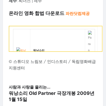
제주
: 씨너스 | 제주
온라인 영화 합법 다운로드
파란닷컴제공
워낭소리
© 스튜디오 느림보 / 인디스토리 / 독립영화배급
감
이충렬
지원센터
독
출
최원균,이삼순,최노인의 소
연
사람과 사랑을 울리는...
워낭소리 Old Partner 극장개봉 2009년
가
2000
1월 15일
격