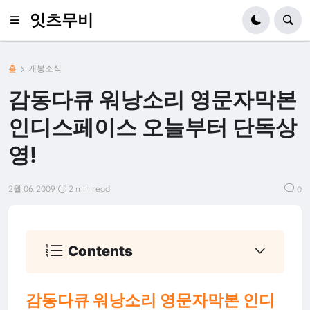
잇츠무비
홈
개봉소식
감동다큐 워낭소리 영문자막본
인디스페이스 오늘부터 단독상
영!
2월 06, 2009
2 min read
0
Contents
감동다큐 워낭소리 영문자막본 인디