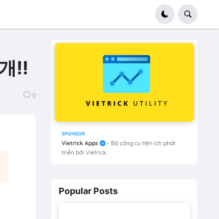
개!!
0
SPONSOR
Vietrick Apps
- Bộ công cụ tiện ích phát
triển bởi Vietrick.
Popular Posts