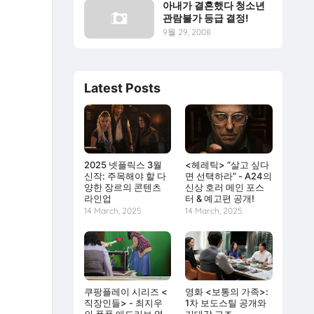
아내가 결혼했다 청소년
관람불가 등급 결정!
9월 29, 2008
Latest Posts
2025 넷플릭스 3월
<헤레틱> “살고 싶다
신작: 주목해야 할 다
면 선택하라” - A24의
양한 장르의 콘텐츠
신상 호러 메인 포스
라인업
터 & 예고편 공개!
14 March, 2025
14 March, 2025
쿠팡플레이 시리즈 <
영화 <보통의 가족>:
직장인들> - 최지우
1차 보도스틸 공개와