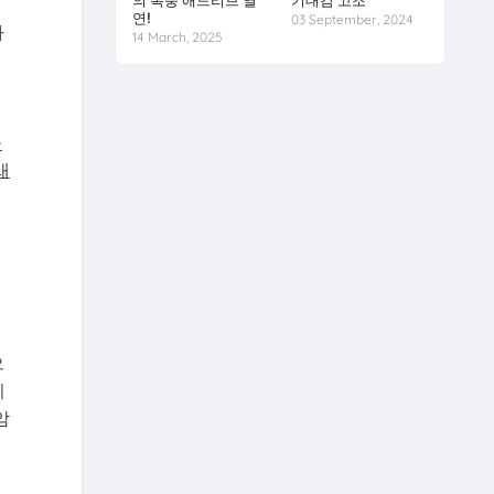
의 폭풍 애드리브 열
기대감 고조
연!
03 September, 2024
나
14 March, 2025
을
새
는
으
기
암