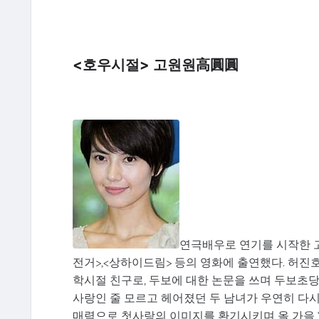
<호우시절> 고원원高圓圓
연극배우로 연기를 시작한 고
전거>,<상하이드림> 등의 영화에 출연했다. 허진
학시절 친구로, 두보에 대한 논문을 쓰며 두보초당
사랑인 줄 모르고 헤어졌던 두 남녀가 우연히 다
매력으로 첫사랑의 이미지를 환기시키며 올 가을 ‘