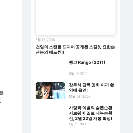
3월 12, 2008
천일의 스캔들 드디어 공개된 스칼렛 요한슨
관능의 베드씬!!
랭고 Rango (2011)
2월 10, 2011
강우석 감독 영화 이끼 촬
영에 올인!
동을
10월 08, 2009
둔
다
사랑과 이별의 슬픈순환
서브웨이 멜로 내부순환
선, 2월 22일 개봉 확정!
린
1월 31, 2008