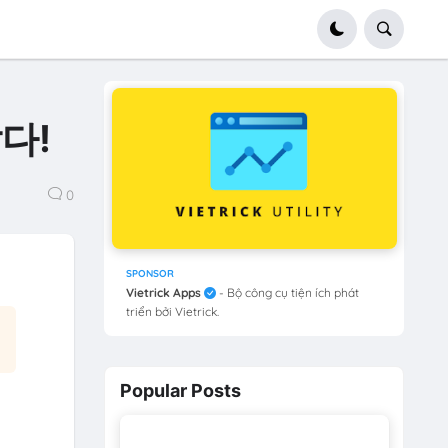
다!
0
SPONSOR
Vietrick Apps
- Bộ công cụ tiện ích phát
triển bởi Vietrick.
Popular Posts