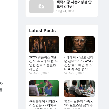
색즉시공 시즌2 평점 압
도적인 1위!
12월 24, 2007
Latest Posts
2025 넷플릭스 3월
<헤레틱> “살고 싶다
신작: 주목해야 할 다
면 선택하라” - A24의
양한 장르의 콘텐츠
신상 호러 메인 포스
라인업
터 & 예고편 공개!
14 March, 2025
14 March, 2025
자
유
인
쿠팡플레이 시리즈 <
영화 <보통의 가족>:
직장인들> - 최지우
1차 보도스틸 공개와