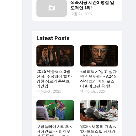
<
색즉시공 시즌2 평점 압
도적인 1위!
12월 24, 2007
Latest Posts
2025 넷플릭스 3월
<헤레틱> “살고 싶다
신작: 주목해야 할 다
면 선택하라” - A24의
양한 장르의 콘텐츠
신상 호러 메인 포스
라인업
터 & 예고편 공개!
14 March, 2025
14 March, 2025
쿠팡플레이 시리즈 <
영화 <보통의 가족>:
직장인들> - 최지우
1차 보도스틸 공개와