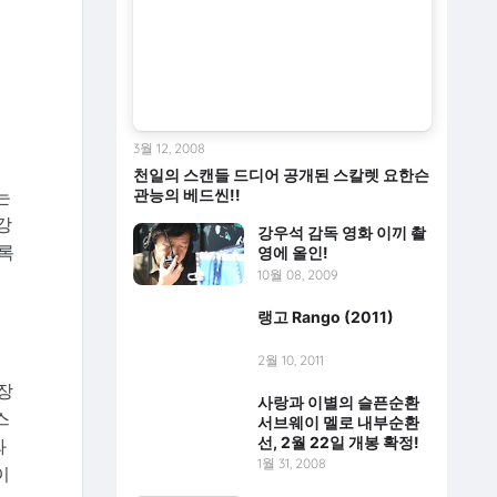
3월 12, 2008
천일의 스캔들 드디어 공개된 스칼렛 요한슨
는
관능의 베드씬!!
강
강우석 감독 영화 이끼 촬
록
영에 올인!
10월 08, 2009
랭고 Rango (2011)
2월 10, 2011
립
장
사랑과 이별의 슬픈순환
스
서브웨이 멜로 내부순환
선, 2월 22일 개봉 확정!
와
1월 31, 2008
이