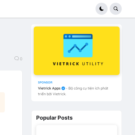
0
SPONSOR
Vietrick Apps
- Bộ công cụ tiện ích phát
triển bởi Vietrick.
Popular Posts