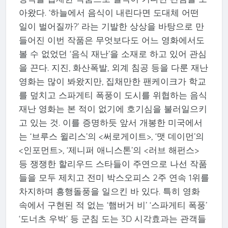
아왔다. ‘하늘에서 음식이 내린다면 도대체 어떤
일이 벌어질까?’ 라는 기발한 상상을 바탕으로 만
들어진 이번 작품은 무엇보다도 어느 영화에서도
볼 수 없었던 ‘음식 재난’을 소재로 하고 있어 관심
을 끈다. 지진, 화산폭발, 외계 침공 등을 다룬 재난
영화는 많이 봐왔지만, 집채만한 팬케이크가 학교
를 덮치고 스파게티 폭풍이 도시를 위협하는 음식
재난 영화는 본 적이 없기에 호기심을 불러일으키
고 있는 것. 이를 증명하듯 앞서 개봉한 미국에서
는 ‘브루스 윌리스’의 <써로게이트>, ‘맷 데이먼’의
<인포먼트>, ‘제니퍼 애니스톤’의 <러브 해펀스>
등 쟁쟁한 할리우드 스타들이 주연으로 나선 작품
들을 모두 제치고 전미 박스오피스 2주 연속 1위를
차지하며 흥행돌풍을 일으킨 바 있다. 특히 영화
속에서 구현된 적 없는 ‘햄버거 비’ ‘스파게티 폭풍’
‘도너츠 우박’ 등 군침 도는 3D 시각효과는 관객들