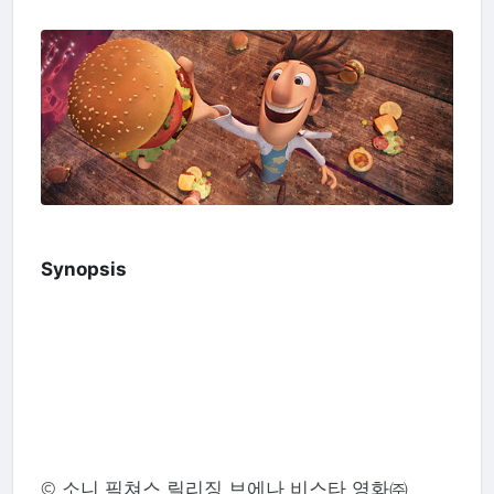
Synopsis
© 소니 픽쳐스 릴리징 브에나 비스타 영화㈜