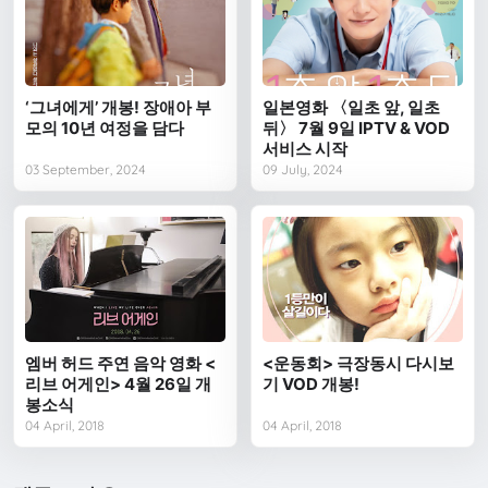
‘그녀에게’ 개봉! 장애아 부
일본영화 〈일초 앞, 일초
모의 10년 여정을 담다
뒤〉 7월 9일 IPTV & VOD
서비스 시작
03 September, 2024
09 July, 2024
엠버 허드 주연 음악 영화 <
<운동회> 극장동시 다시보
리브 어게인> 4월 26일 개
기 VOD 개봉!
봉소식
04 April, 2018
04 April, 2018