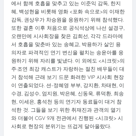
에서 함께 호흡을 맞추고 있는 이준익 감독, 한지
혜, 백성현을 비롯해 영화 <포화 속으로>의 이재한
감독, 권상우가 차승원을 응원하기 위해 참석했다.
또한 결혼 이후 처음으로 공식석상에 나선 설경구,
오랜만에 시사회장을 찾은 김희선, 각각 드라마에
서 호흡을 맞춘바 있는 송혜교, 박용하가 살인 용
의자로 파격적인 연기 변신을 펼치는 송윤아를 응
원하기 위해 자리를 빛냈다. 이 외에도 <시크릿>의
주·조연 최강 캐스트가 자랑하는 절친 배우들이 대
거 참석해 근래 보기 드문 화려한 VIP 시사회 현장
이 연출되었다. 션-정혜영 부부, 강지환, 차태현, 이
수경, 김성수, 엄지원, 박은혜, 신동욱, 류덕환, 최송
현, 이세은, 홍석천 등의 연기자 동료들이 대거 참
석한 것. 그들을 보기 위한 취재진과 관객의 열기
와 더불어 CGV 9개 전관에서 진행된 <시크릿> 시
사회로 현장의 분위기는 뜨겁게 달아올랐다.