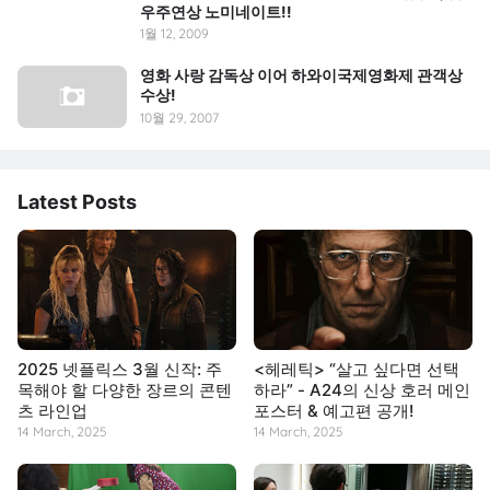
우주연상 노미네이트!!
1월 12, 2009
영화 사랑 감독상 이어 하와이국제영화제 관객상
수상!
10월 29, 2007
Latest Posts
2025 넷플릭스 3월 신작: 주
<헤레틱> “살고 싶다면 선택
목해야 할 다양한 장르의 콘텐
하라” - A24의 신상 호러 메인
츠 라인업
포스터 & 예고편 공개!
14 March, 2025
14 March, 2025