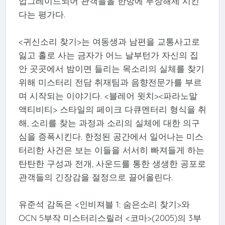
업그레이드되어 관객들을 한방에 무장해제 시킨
다는 평가다.
<귀신소리 찾기>는 여동생과 남편을 교통사고로
잃고 홀로 사는 금자가 어느 날부턴가 자신의 집
안 곳곳에서 밤이면 들리는 목소리의 실체를 찾기
위해 미스터리 전담 취재팀과 음향전문가를 부르
며 시작되는 이야기다. <블레어 윗치><파라노말
액티비티> 스타일의 페이크 다큐멘터리 형식을 취
해, 소리를 찾는 과정과 소리의 실체에 대한 의구
심을 증폭시킨다. 한정된 공간에서 일어나는 미스
터리한 사건은 보는 이들을 서서히 빠져들게 하는
탄탄한 구성과 전개, 사운드를 통한 생생한 공포로
관객들의 긴장감을 절정으로 끌어올린다.
유준석 감독은 <인비져블 1: 숨은소리 찾기>와
OCN 5부작 미스터리스릴러 <코마>(2005)의 3부