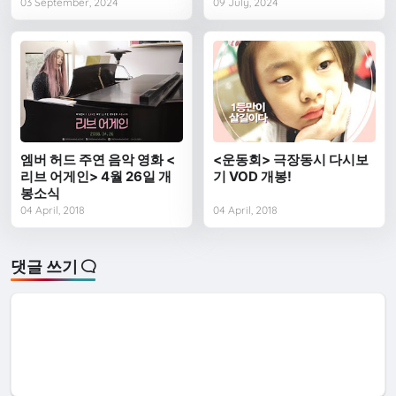
03 September, 2024
09 July, 2024
엠버 허드 주연 음악 영화 <
<운동회> 극장동시 다시보
리브 어게인> 4월 26일 개
기 VOD 개봉!
봉소식
04 April, 2018
04 April, 2018
댓글 쓰기