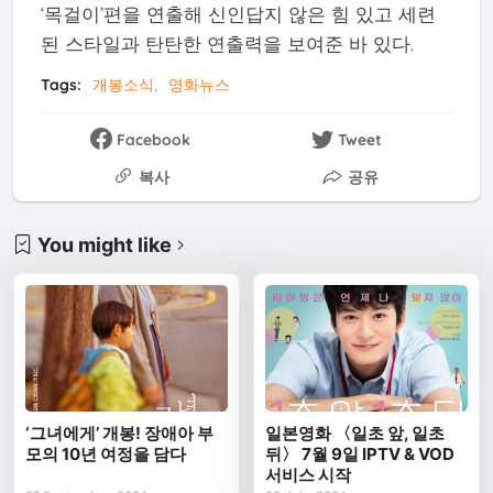
‘목걸이’편을 연출해 신인답지 않은 힘 있고 세련
된 스타일과 탄탄한 연출력을 보여준 바 있다.
Tags:
개봉소식
영화뉴스
Facebook
Tweet
복사
공유
You might like
‘그녀에게’ 개봉! 장애아 부
일본영화 〈일초 앞, 일초
모의 10년 여정을 담다
뒤〉 7월 9일 IPTV & VOD
서비스 시작