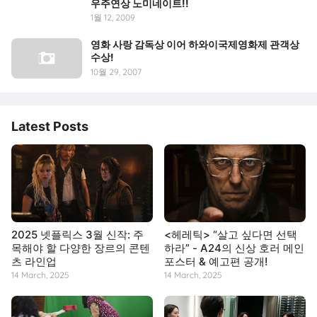
우주연상 노미네이트!!
1월 12, 2009
영화 사랑 감독상 이어 하와이국제영화제 관객상
수상!
10월 29, 2007
Latest Posts
2025 넷플릭스 3월 신작: 주
<헤레틱> “살고 싶다면 선택
목해야 할 다양한 장르의 콘텐
하라” - A24의 신상 호러 메인
츠 라인업
포스터 & 예고편 공개!
14 March, 2025
14 March, 2025