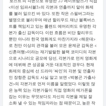
‘로스트’의 각본으로 유명한 JJ 에이브람스가 직접
<미션 임파서블3>의 각본과 연출까지 맡아 화제
를 불러 일으킨 바 있다. 또한 작은 스필버그라는
별명으로 불리우며 매년 할리우드 재난 블록버스
트를 책임지고 있는 롤랜드 에머리히도 유명한 각
본가 출신 감독이다. 이런 흐름은 비단 할리우드
뿐만 아니라 한국 영화계도 마찬가지라 <해운대>
로 천만 이상의 관객을 불러 모은 윤제균 감독은 <
신혼여행>이라는 재기발랄한 블랙 코미디의 각본
으로 시나리오 공모에 당선, 각본가로 먼저 영화계
에 데뷔해 큰 성공을 거둔 대표적인 경우다. 현재
화제의 중심에 선 드라마 ‘싸인’의 각본 및 연출자
인 장항준 감독도 사실 알고 보면 <박봉곤 가출사
건>의 각본가로 먼저 이름을 알렸었다. 이렇듯 많
은 능력 있는 각본가들이 직접 영화의 메가폰을
잡는 이유는 무엇보다도 자신의 각본을 제일 잘
소화 낼 수 있는 적임자라는 점 때문이고, 높은 작