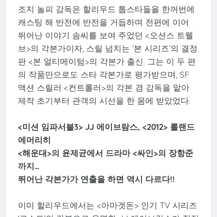
조지 놀피 감독은 할리우드 톱스타들을 한꺼번에
캐스팅 해 반전에 반전을 거듭하며 전편에 이어
뛰어난 이야기 솜씨를 보여 주었던 <오션스 트웰
브>의 각본가이자, 스릴 넘치는 ‘본 시리즈’의 결정
판 <본 얼티메이텀>의 각본가 출신. 그는 이 두 편
의 작품만으로도 스타 각본가로 평가받으며, SF
액션 스릴러 <컨트롤러>의 각본 겸 감독을 맡아
제작 초기부터 관객의 시선을 한 몸에 받았었다.
<미션 임파서블3> JJ 에이브람스, <2012> 롤랜드
에머리히
<해운대>의 윤제균에서 드라마 <싸인>의 장항준
까지…
뛰어난 각본가가 연출을 하면 역시 다르다!!
이미 할리우드에서는 <아마겟돈> 인기 TV 시리즈