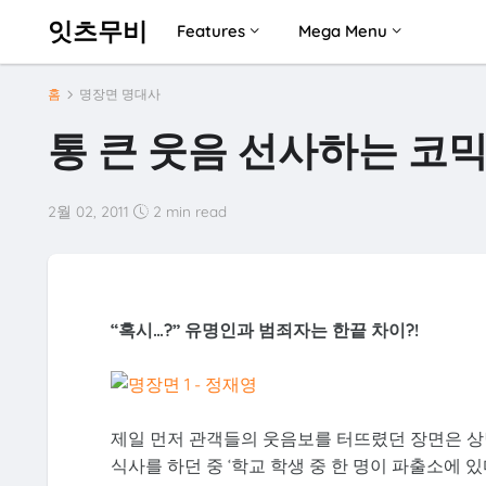
잇츠무비
Features
Mega Menu
홈
명장면 명대사
통 큰 웃음 선사하는 코믹 
2월 02, 2011
2 min read
“혹시…?” 유명인과 범죄자는 한끝 차이?!
제일 먼저 관객들의 웃음보를 터뜨렸던 장면은 상
식사를 하던 중 ‘학교 학생 중 한 명이 파출소에 