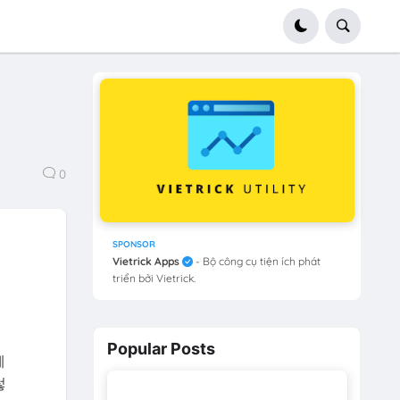
0
SPONSOR
Vietrick Apps
- Bộ công cụ tiện ích phát
triển bởi Vietrick.
Popular Posts
께
렇