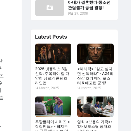
아내가 결혼했다 청소년
관람불가 등급 결정!
9월 29, 2008
Latest Posts
서
산
구
2025 넷플릭스 3월
<헤레틱> “살고 싶다
신작: 주목해야 할 다
면 선택하라” - A24의
셔츠
양한 장르의 콘텐츠
신상 호러 메인 포스
수
라인업
터 & 예고편 공개!
14 March, 2025
14 March, 2025
게
모습
쿠팡플레이 시리즈 <
영화 <보통의 가족>:
한
직장인들> - 최지우
1차 보도스틸 공개와