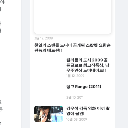
해야
나
내
러
3월 12, 2008
천일의 스캔들 드디어 공개된 스칼렛 요한슨
관능의 베드씬!!
킬러들의 도시 2009 골
든글로브 최고작품상, 남
우주연상 노미네이트!!
1월 12, 2009
랭고 Rango (2011)
지
2월 10, 2011
그
강우석 감독 영화 이끼 촬
통
영에 올인!
을
10월 08, 2009
으