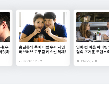
-황우
홍길동의 후예 이범수·이시영
영화 컴 아웃 파이팅
 짜릿하
러브러브 고무줄 키스씬 화제!
텀의 뜨거운 로맨스와
22 October, 2009
18 October, 2009