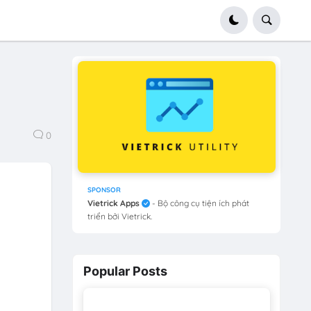
0
SPONSOR
Vietrick Apps
- Bộ công cụ tiện ích phát
triển bởi Vietrick.
Popular Posts