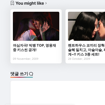
You might like
여심자극! 빅뱅 TOP, 영웅재
펜트하우스 코끼리 장혁
중 키스씬 공개!
슬혜 밀치고, 아슬아슬,
게~!! 키스 3종 세트!
09 November, 2009
28 October, 2009
댓글 쓰기