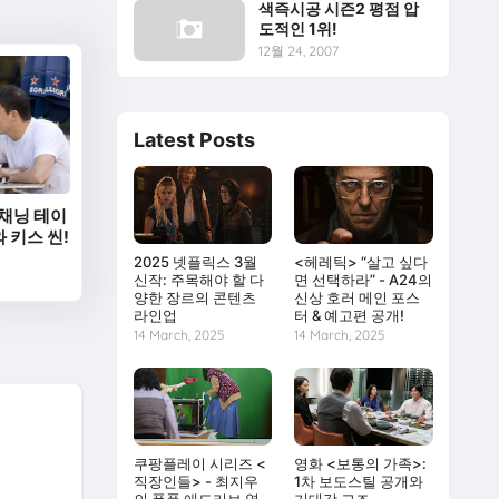
색즉시공 시즌2 평점 압
도적인 1위!
12월 24, 2007
Latest Posts
 채닝 테이
 키스 씬!
2025 넷플릭스 3월
<헤레틱> “살고 싶다
신작: 주목해야 할 다
면 선택하라” - A24의
양한 장르의 콘텐츠
신상 호러 메인 포스
라인업
터 & 예고편 공개!
14 March, 2025
14 March, 2025
쿠팡플레이 시리즈 <
영화 <보통의 가족>:
직장인들> - 최지우
1차 보도스틸 공개와