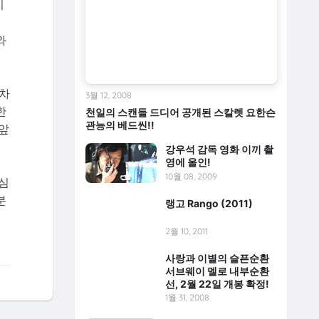
이
와
조차
3월 12, 2008
한
천일의 스캔들 드디어 공개된 스칼렛 요한슨
관능의 베드씬!!
 앞
강우석 감독 영화 이끼 촬
영에 올인!
10월 08, 2009
심
분
랭고 Rango (2011)
2월 10, 2011
사랑과 이별의 슬픈순환
서브웨이 멜로 내부순환
선, 2월 22일 개봉 확정!
1월 31, 2008