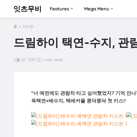
잇츠무비
Features
Mega Menu
홈
키스씬
드림하이 택연-수지, 관
2월 07, 2011
1 min read
“너 예전에도 관람차 타고 싶어했었지? 기억 안나
옥택연+배수지, 택배커플 콩닥콩닥 첫 키스!!