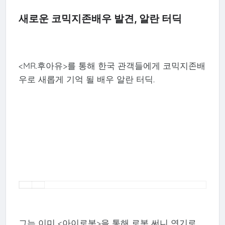
새로운 코믹지존배우 발견, 알란 터딕
<MR.후아유>를 통해 한국 관객들에게 코믹지존배
우로 새롭게 기억 될 배우 알란 터딕.
그는 이미 <아이로봇>을 통해 로봇 써니 연기로