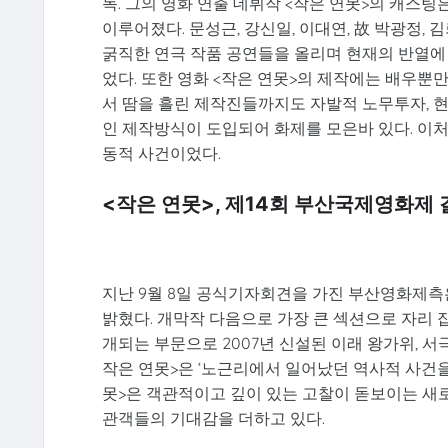
독. 그의 영화 연출 데뷔작 <작은 연못>의 캐스
이루어졌다. 문성근, 강신일, 이대연, 故 박광정, 
굵직한 연극 작품 공연들을 올리며 현재의 반열에
었다. 또한 영화 <작은 연못>의 제작에는 배우뿐만
서 땀을 흘린 제작진들까지도 자발적 노무투자, 
인 제작방식이 도입되어 화제를 모은바 있다. 이
동적 사건이었다.
<작은 연못>, 제14회 부산국제영화제
지난 9월 8일 공식기자회견을 가진 부산영화제측
밝혔다. 개막작 다음으로 가장 큰 섹션으로 자리
개되는 부문으로 2007년 신설된 이래 왕가위, 
작은 연못>은 ‘노근리에서 일어났던 역사적 사건을
못>은 객관적이고 깊이 있는 고찰이 돋보이는 새
관객들의 기대감을 더하고 있다.