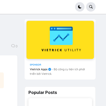
0
SPONSOR
Vietrick Apps
- Bộ công cụ tiện ích phát
triển bởi Vietrick.
Popular Posts