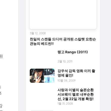
영
3월 12, 2008
천일의 스캔들 드디어 공개된 스칼렛 요한슨
관능의 베드씬!!
랭고 Rango (2011)
된
2월 10, 2011
강우석 감독 영화 이끼 촬
영에 올인!
10월 08, 2009
증
사랑과 이별의 슬픈순환
3
서브웨이 멜로 내부순환
선, 2월 22일 개봉 확정!
1월 31, 2008
감