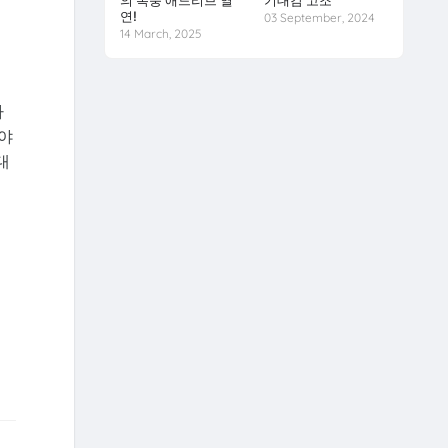
의 폭풍 애드리브 열
기대감 고조
연!
03 September, 2024
14 March, 2025
마
아야
대