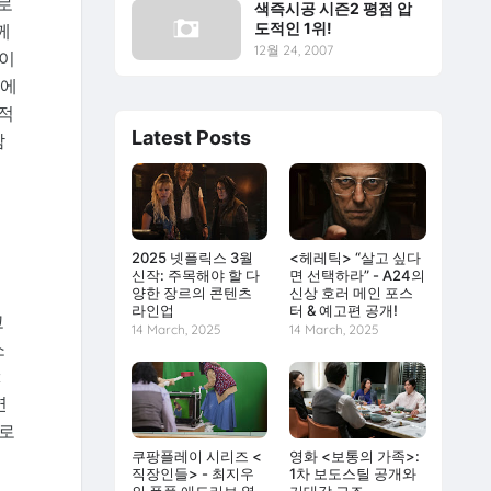
로
색즉시공 시즌2 평점 압
도적인 1위!
께
12월 24, 2007
들이
곳에
적
Latest Posts
감
2025 넷플릭스 3월
<헤레틱> “살고 싶다
신작: 주목해야 할 다
면 선택하라” - A24의
양한 장르의 콘텐츠
신상 호러 메인 포스
라인업
터 & 예고편 공개!
고
14 March, 2025
14 March, 2025
소
<
연
으로
쿠팡플레이 시리즈 <
영화 <보통의 가족>:
직장인들> - 최지우
1차 보도스틸 공개와