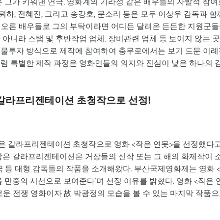
팅은 그가 키워낸 연극, 영화계의 기라성 같은 배우들의 자발적 참여
김뢰하, 전혜진, 그리고 송강호, 문소리 등은 모두 이상우 감독과 함
 오른 배우들로 그의 부탁이라면 어디든 달려온 든든한 지원군
 아니라 스탭 및 후반작업 업체, 장비관련 업체 등 보이지 않는 
현물투자 방식으로 제작에 참여하여 충무로에서는 보기 드문 이례
처럼 특별한 제작 과정은 영화인들의 의지와 진심이 낳은 하나의 
 갈라프리젠테이션 초청작으로 선정!
은 갈라프리젠테이션 초청작으로 영화 <작은 연못>을 선정했다
 잡은 갈라프리젠테이션은 거장들의 신작 또는 그 해의 화제작이 
서극 등 대형 감독들의 작품을 소개해왔다. 부산국제영화제는 영화 
 민중의 시선으로 보여준다’며 선정 이유를 밝혔다. 영화 <작은 
로운 전쟁 영화이자 故 박광정의 모습을 볼 수 있는 마지막 작품