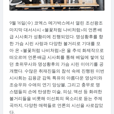
9월 16일(수) 코엑스 메가박스에서 열린 조선왕조
마지막 대서사시 <불꽃처럼 나비처럼>의 언론·배
급 시사회가 성황리에 진행되었다. 명성황후를 향
한 가슴 시린 사랑과 다양한 볼거리로 기대를 모
아 온 <불꽃처럼 나비처럼>은 올 추석 화제작으로
떠오르며 언론·배급 시사회를 통해 베일에 쌓여 있
던 호위무사와 명성황후의 가슴 시린 이야기를 공
개했다. 수많은 취재진들의 참석 속에 진행된 이번
시사회는 김용균 감독 특유의 아름다운 영상미와
조승우와 수애의 연기 앙상블, 그리고 충무로 명
스탭들의 손에 탄생한 미술, 의상, 액션 등 화려한
볼거리들을 비롯해 이선희의 목소리로 듣는 주제
곡까지, 다양한 매력들로 언론의 시선을 사로잡았
다.