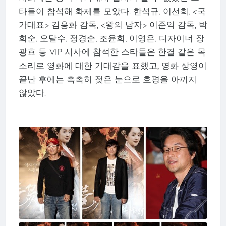
타들이 참석해 화제를 모았다. 한석규, 이선희, <국
가대표> 김용화 감독, <왕의 남자> 이준익 감독, 박
희순, 오달수, 정경순, 조윤희, 이영은, 디자이너 장
광효 등 VIP 시사에 참석한 스타들은 한결 같은 목
소리로 영화에 대한 기대감을 표했고, 영화 상영이
끝난 후에는 촉촉히 젖은 눈으로 호평을 아끼지
않았다.