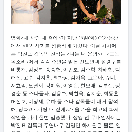
영화<내 사랑 내 곁에>가 지난 15일(화) CGV용산
에서 VIP시사회를 성황리에 가졌다. 이날 시사에
는 박진표 감독의 전작들 <너는 내 운명>과 <그놈
목소리>에서 각각 주연을 맡은 전도연과 설경구를
비롯해, 엄정화, 송승헌, 이민호, 김주혁, 차태현, 박
해진, 고수, 김지훈, 최화정, 김자옥, 고은아, 쥬니,
서효림, 오연서, 강예원, 이영은, 한보배, 김부선, 정
경순 등 스타들과, 김용화, 박찬욱, 김지운, 최동훈
허진호, 이명세, 유하 등 스타 감독들이 대거 참석
해, 영화<내 사랑 내 곁에>가 올 가을 최고의 화제
작임을 다시 한번 입증했다. 상영 전 무대인사에는
박진표 감독과 주연배우 김명민 하지원은 물론, 임