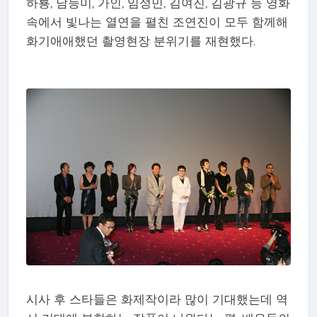
하룡, 남능미, 가인, 임성민, 김여진, 김광규 등 영화
속에서 빛나는 열연을 펼친 조연진이 모두 함께해
화기애애했던 촬영현장 분위기를 재현했다.
시사 후 스타들은 화제작이라 많이 기대했는데 역