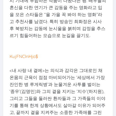
시 기대에 부합하는 작품이 나왔다는 평. 배우들의
혼신을 다한 연기가 큰 감동을 주는 영화라고 입
을 모은 스타들은 “올 가을 꼭 봐야 하는 영화”라
고 추천사를 남겼다. 특히 방송인 최화정은 시사
후 북받치는 감동에 눈시울을 붉히며 감정을 추스
르기 힘들어하는 모습으로 눈길을 끌기도.
KujFNClnHjo$
<내 사랑 내 곁에>는 의식과 감각은 그대로인 채
온몸의 근육이 점점 마비되어가는 ‘세상에서 가장
잔인한 병 루게릭병’과 눈물겨운 사투를 벌이는
‘종우’(김명민)와 그의 곁을 지키는 ‘지수’(하지원),
그리고 그들을 둘러싼 환자들과 그 가족들의 이야
기를 통해 한계 상황에서도 살아갈 이유가 되어주
고, 끝까지 곁을 지켜주는 소중한 가족애를 그린