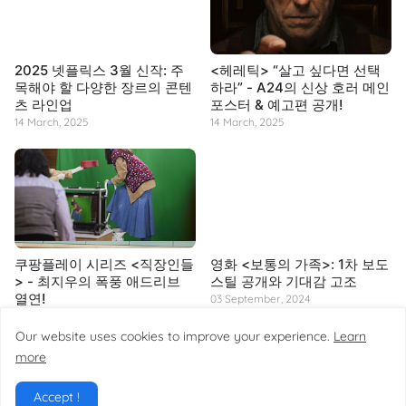
2025 넷플릭스 3월 신작: 주
<헤레틱> “살고 싶다면 선택
목해야 할 다양한 장르의 콘텐
하라” - A24의 신상 호러 메인
츠 라인업
포스터 & 예고편 공개!
14 March, 2025
14 March, 2025
쿠팡플레이 시리즈 <직장인들
영화 <보통의 가족>: 1차 보도
> - 최지우의 폭풍 애드리브
스틸 공개와 기대감 고조
열연!
03 September, 2024
14 March, 2025
Our website uses cookies to improve your experience.
Learn
more
Accept !
Home
About
Contact
Site Map