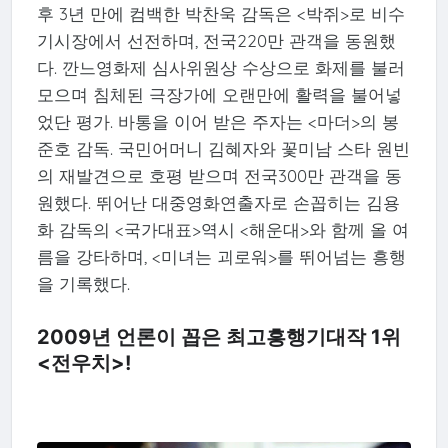
후 3년 만에 컴백한 박찬욱 감독은 <박쥐>로 비수
기시장에서 선전하며, 전국220만 관객을 동원했
다. 깐느영화제 심사위원상 수상으로 화제를 불러
모으며 침체된 극장가에 오랜만에 활력을 불어넣
었단 평가. 바통을 이어 받은 주자는 <마더>의 봉
준호 감독. 국민어머니 김혜자와 꽃미남 스타 원빈
의 재발견으로 호평 받으며 전국300만 관객을 동
원했다. 뛰어난 대중영화연출자로 손꼽히는 김용
화 감독의 <국가대표>역시 <해운대>와 함께 올 여
름을 강타하며, <미녀는 괴로워>를 뛰어넘는 흥행
을 기록했다.
2009년 언론이 꼽은 최고흥행기대작 1위
<전우치>!