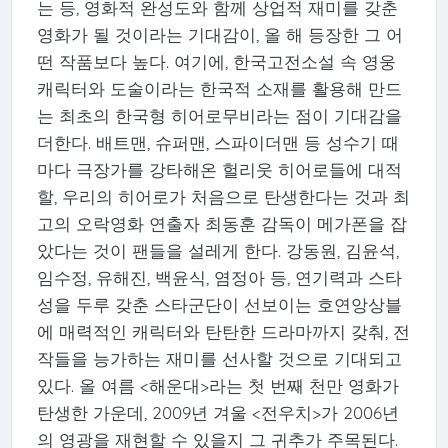
는 등, 영화적 완성도와 함께 상업적 재미를 갖춘
영화가 될 것이라는 기대감이, 올 해 등장한 그 어
떤 작품보다 높다. 여기에, 한국고전소설 속 영웅
캐릭터와 도술이라는 한국적 소재를 활용해 만드
는 최초의 한국형 히어로무비라는 점이 기대감을
더한다. 배트맨, 슈퍼맨, 스파이더맨 등 성수기 때
마다 극장가를 강타해온 헐리웃 히어로들에 대적
할, 우리의 히어로가 처음으로 탄생한다는 것과 최
고의 오락영화 연출자 최동훈 감독이 메가폰을 잡
았다는 것이 팬들을 설레게 한다. 강동원, 김윤석,
임수정, 유해진, 백윤식, 염정아 등, 연기력과 스타
성을 두루 갖춘 스타군단이 선보이는 호연앙상블
에 매력적인 캐릭터와 탄탄한 드라마까지 갖춰, 전
작들을 능가하는 재미를 선사할 것으로 기대되고
있다. 올 여름 <해운대>라는 첫 번째 천만 영화가
탄생한 가운데, 2009년 겨울 <전우치>가 2006년
의 영광을 재현할 수 있을지 그 귀추가 주목된다.