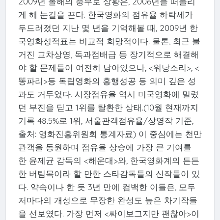
2009년 올해의 충무로 상황은, 2006년을 떠올리
게 해 눈길을 끈다. 한국영화의 점유율 하락세가
두드러졌던 지난 몇 년을 기억해볼 때, 2009년 한
국영화성적표는 비교적 희망적이다. 물론, 최근 불
거진 교차상영, 독과점배급 등 장기적으로 해결해
야 할 문제들이 여전히 남아있으나, <워낭소리>, <
똥파리>등 독립영화의 흥행성공 등 의미 깊은 성
과도 거두었다. 시장점유율 역시 미국영화에 밀렸
던 부진을 딛고 1위를 탈환한 상태.(10월 현재까지
기록 48.5%로 1위, 서울관객점유율/상영작 기준,
출처: 영화진흥위원회 통계자료) 이 중심에는 천만
관객을 동원하며 점유율 상승에 가장 큰 기여를
한 윤제균 감독의 <해운대>와, 한국영화계의 든든
한 버팀목이라 할 만한 스타감독들의 신작들이 있
다. 약속이나 한 듯 3년 만에 컴백한 이들은, 모두
저마다의 개성으로 무장한 완성도 높은 차기작들
을 선보였다. 가장 먼저 <싸이보그지만 괜찮아>이