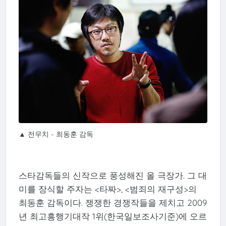
▲ 전우치 - 최동훈 감독
스타감독들의 신작으로 풍성해진 올 극장가. 그 대
미를 장식할 주자는 <타짜>, <범죄의 재구성>의
최동훈 감독이다. 쟁쟁한 경쟁작들을 제치고 2009
년 최고흥행기대작 1위(한국일보조사기준)에 오르