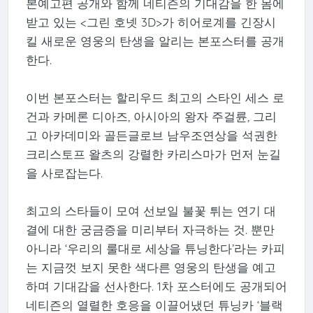
본예고편 공개와 함께 네티즌의 기대감을 한 몸에
받고 있는 <그린 호넷 3D>가 히어로계를 긴장시
킬 새로운 영웅의 탄생을 알리는 본포스터를 공개
한다.
이번 본포스터는 할리우드 최고의 스타인 세스 로
건과 카메론 디아즈, 아시아의 왕자 주걸륜, 그리
고 아카데미와 골든글로브 남우조연상을 석권한
크리스토프 왈츠의 강렬한 카리스마가 먼저 눈길
을 사로잡는다.
최고의 스타들이 모여 선보일 불꽃 튀는 연기 대
결에 대한 궁금증을 미리부터 자극하는 것. 뿐만
아니라 ‘우리의 룰대로 세상을 튜닝한다’라는 카피
는 지금껏 보지 못한 색다른 영웅의 탄생을 예고
하며 기대감을 선사한다. 1차 포스터에도 공개되어
네티즌의 열렬한 호응을 이끌어냈던 튜닝카 ‘블랙