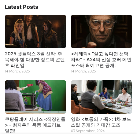
Latest Posts
2025 넷플릭스 3월 신작: 주
<헤레틱> “살고 싶다면 선택
목해야 할 다양한 장르의 콘텐
하라” - A24의 신상 호러 메인
츠 라인업
포스터 & 예고편 공개!
14 March, 2025
14 March, 2025
쿠팡플레이 시리즈 <직장인들
영화 <보통의 가족>: 1차 보도
> - 최지우의 폭풍 애드리브
스틸 공개와 기대감 고조
열연!
03 September, 2024
14 March, 2025