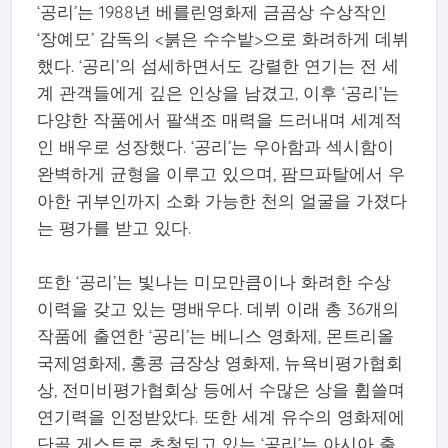
‘공리’는 1988년 베를린영화제 금곰상 수상작인
‘장예모’ 감독의 <붉은 수수밭>으로 화려하게 데뷔
했다. ‘공리’의 섬세하면서도 강렬한 연기는 전 세
계 관객들에게 깊은 인상을 남겼고, 이후 ‘공리’는
다양한 작품에서 팔색조 매력을 드러내며 세계적
인 배우로 성장했다. ‘공리’는 우아함과 섹시함이
완벽하게 균형을 이루고 있으며, 팜므파탈에서 우
아한 귀부인까지 소화 가능한 천의 얼굴을 가졌다
는 평가를 받고 있다.
또한 ‘공리’는 빛나는 미모만큼이나 화려한 수상
이력을 갖고 있는 명배우다. 데뷔 이래 총 36개의
작품에 출연한 ‘공리’는 베니스 영화제, 몬트리올
국제영화제, 홍콩 금장상 영화제, 뉴욕비평가협회
상, 전미비평가협회상 등에서 수많은 상을 휩쓸며
연기력을 인정받았다. 또한 세계 유수의 영화제에
단골 게스트로 초청되고 있는 ‘공리’는 아시아 출