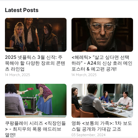
Latest Posts
2025 넷플릭스 3월 신작: 주
<헤레틱> “살고 싶다면 선택
목해야 할 다양한 장르의 콘텐
하라” - A24의 신상 호러 메인
츠 라인업
포스터 & 예고편 공개!
14 March, 2025
14 March, 2025
쿠팡플레이 시리즈 <직장인들
영화 <보통의 가족>: 1차 보도
> - 최지우의 폭풍 애드리브
스틸 공개와 기대감 고조
열연!
03 September, 2024