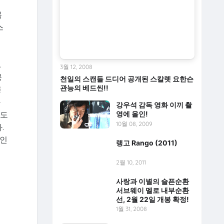
목
스
.
3월 12, 2008
공
천일의 스캔들 드디어 공개된 스칼렛 요한슨
관능의 베드씬!!
공
하
강우석 감독 영화 이끼 촬
르도
영에 올인!
10월 08, 2009
.
 인
랭고 Rango (2011)
2월 10, 2011
사랑과 이별의 슬픈순환
서브웨이 멜로 내부순환
선, 2월 22일 개봉 확정!
1월 31, 2008