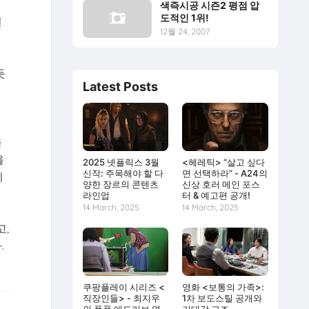
색즉시공 시즌2 평점 압
도적인 1위!
션
12월 24, 2007
듯
Latest Posts
을
을
2025 넷플릭스 3월
<헤레틱> “살고 싶다
신작: 주목해야 할 다
면 선택하라” - A24의
기
양한 장르의 콘텐츠
신상 호러 메인 포스
라인업
터 & 예고편 공개!
14 March, 2025
14 March, 2025
고,
.
쿠팡플레이 시리즈 <
영화 <보통의 가족>:
직장인들> - 최지우
1차 보도스틸 공개와