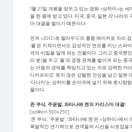
1월 27일 개봉을 앞두고 있는 영화 <상하이>는
을 한 몸에 받고 있다. 미국, 중국, 일본 각 나
마 대결을 벌이기 때문이다.
먼저 <2012>로 할리우드의 흥행 메이커로 자리 잡은
‘폴’은 지적이면서도 감성적인 면모를 지닌 스파이로
격의 비밀을 알게 되는 인물이다. 그리고 중국뿐만 
리 분)을 두고 ‘폴’과 경쟁 관계를 벌이게 되는 중
는 어둠의 경제를 책임지고 있는 자로 강력한 카
디카프리오’ 못지 않은 강렬한 인상을 남긴 일본 대
‘다나카’는 상하이를 손아귀에 넣기 위해 호시탐탐
물이다.
존 쿠삭, 주윤발, 와타나베 켄의 카리스마 대결!
[ad#art-300x250]
‘존 쿠삭’, ‘주윤발’, ‘와타나베 켄’은 <상하이>
폭발적인 연기력으로 관객들의 시선을 사로잡을 