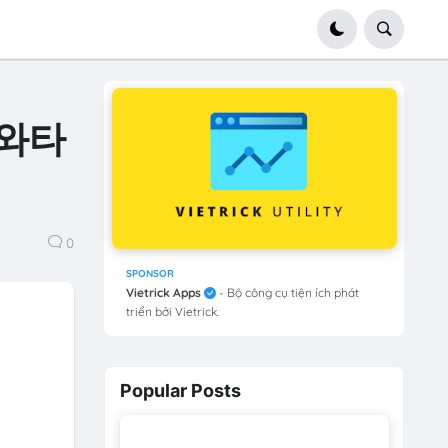
 와타
0
SPONSOR
Vietrick Apps
- Bộ công cụ tiện ích phát
triển bởi Vietrick.
Popular Posts