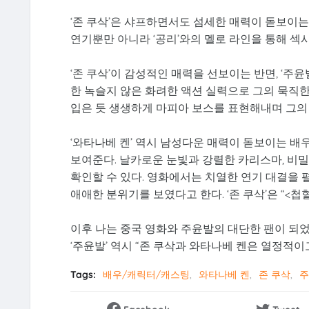
‘존 쿠삭’은 샤프하면서도 섬세한 매력이 돋보이는
연기뿐만 아니라 ‘공리’와의 멜로 라인을 통해 섹
‘존 쿠삭’이 감성적인 매력을 선보이는 반면, ‘주
한 녹슬지 않은 화려한 액션 실력으로 그의 묵직한
입은 듯 생생하게 마피아 보스를 표현해내며 그의 
‘와타나베 켄’ 역시 남성다운 매력이 돋보이는 배
보여준다. 날카로운 눈빛과 강렬한 카리스마, 비밀
확인할 수 있다. 영화에서는 치열한 연기 대결을
애애한 분위기를 보였다고 한다. ‘존 쿠삭’은 “<
이후 나는 중국 영화와 주윤발의 대단한 팬이 되었
‘주윤발’ 역시 “존 쿠삭과 와타나베 켄은 열정적이
Tags:
배우/캐릭터/캐스팅
와타나베 켄
존 쿠삭
주