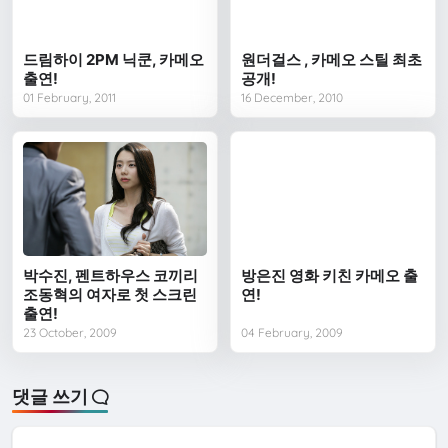
드림하이 2PM 닉쿤, 카메오
원더걸스 , 카메오 스틸 최초
출연!
공개!
01 February, 2011
16 December, 2010
박수진, 펜트하우스 코끼리
방은진 영화 키친 카메오 출
조동혁의 여자로 첫 스크린
연!
출연!
23 October, 2009
04 February, 2009
댓글 쓰기