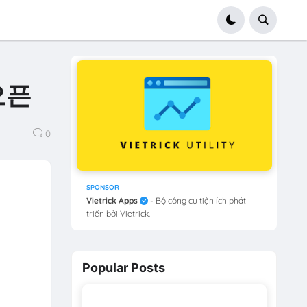
오픈
0
SPONSOR
Vietrick Apps
- Bộ công cụ tiện ích phát
triển bởi Vietrick.
Popular Posts