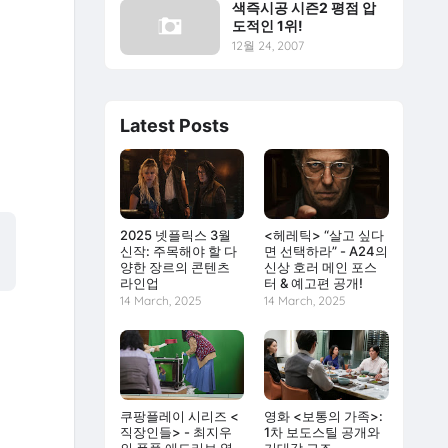
색즉시공 시즌2 평점 압
도적인 1위!
12월 24, 2007
Latest Posts
2025 넷플릭스 3월
<헤레틱> “살고 싶다
신작: 주목해야 할 다
면 선택하라” - A24의
양한 장르의 콘텐츠
신상 호러 메인 포스
라인업
터 & 예고편 공개!
14 March, 2025
14 March, 2025
쿠팡플레이 시리즈 <
영화 <보통의 가족>:
직장인들> - 최지우
1차 보도스틸 공개와