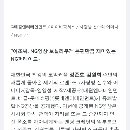
©태원엔터테인먼트 / 아이비픽쳐스 / 사랑방 선수와 어머니
/ NG영상
"아조씨, NG영상 보실라우?" 본편만큼 재미있는
NG퍼레이드~
대한민국 최강의 코믹커플
정준호
,
김원희
주연의
새롭게 돌아온 세기의 로맨~쓰 <사랑방 선수와 어
머니>(감독-임영성, 제작/제공-㈜태원엔터테인먼
트, 배급-롯데쇼핑㈜롯데엔터테인먼트)가 유쾌발
랄 NG영상을 공개했다. 이번에 공개된 NG영상은
시사회 당시 관객이 자리를 뜨는 그 순간까지 연
신 폭소를 자아내게하는 엔딩 크레딧의 일부분으
로 정준호, 김원희를 비롯해 사랑방 식구들이 총출