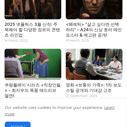
2025 넷플릭스 3월 신작: 주
<헤레틱> “살고 싶다면 선택
목해야 할 다양한 장르의 콘텐
하라” - A24의 신상 호러 메인
츠 라인업
포스터 & 예고편 공개!
14 March, 2025
14 March, 2025
쿠팡플레이 시리즈 <직장인들
영화 <보통의 가족>: 1차 보도
> - 최지우의 폭풍 애드리브
스틸 공개와 기대감 고조
열연!
03 September, 2024
14 March, 2025
Our website uses cookies to improve your experience.
Learn
more
Accept !