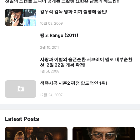
천일의 스캔들 드디어 공개된 스칼렛 요한슨 관능의 베드씬!!
강우석 감독 영화 이끼 촬영에 올인!
10월 08, 2009
랭고 Rango (2011)
2월 10, 2011
사랑과 이별의 슬픈순환 서브웨이 멜로 내부순환
선, 2월 22일 개봉 확정!
1월 31, 2008
색즉시공 시즌2 평점 압도적인 1위!
12월 24, 2007
Latest Posts