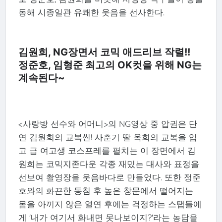
동해 시종일관 유쾌한 웃음을 선사한다.
김원희, NG장면서 코믹 애드리브 작렬!!
정준호, 임형준 최고의 OK컷을 위해 NG는
계속된다~
<사랑방 선수와 어머니>의 NG영상 중 압권은 단
연 김원희의 교복씬! 사춘기 딸 옥희의 교복을 입
고 급 여고생 코스프레를 펼치는 이 장면에서 김
원희는 코믹지존다운 각종 재밌는 대사와 표정을
선보여 촬영장을 웃음바다로 만들었다. 또한 정준
호와의 화끈한 동침 후 높은 창문에서 떨어지는
몸을 아끼지 않은 열연 후에는 걱정하는 스탭들에
게 '내가 여기서 화내면 못나보이지?'라는 농담을