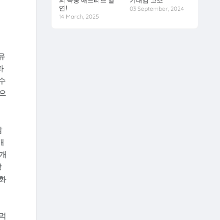
의 폭풍 애드리브 열
기대감 고조
연!
03 September, 2024
14 March, 2025
유
파
수
으
감
개
 개
장
영화
먹먹