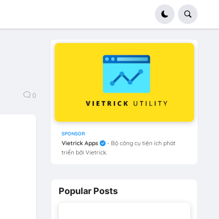
0
SPONSOR
Vietrick Apps
- Bộ công cụ tiện ích phát
triển bởi Vietrick.
Popular Posts