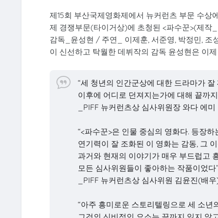
제15회 부산국제영화제에서 뉴커런츠 부문 수상에
제 경쟁부문(타이거상)에 초청된 <파수꾼>(제작_ K
감독_윤성현 / 주연_ 이제훈, 서준영, 박정민, 조성
이 신선하고 탁월한 데뷔작의 감독 윤성현은 이제 
“세 청년의 인간군상에 대한 드라마가 잘
이후에 어디로 던져지는가에 대해 끝까지
_PIFF 뉴커런츠상 심사위원장 와다 에미
“<파수꾼>은 인물 중심의 영화다. 등장하
연기력이 잘 조화된 이 영화는 감동, 그 
과거와 현재의 이야기가 매우 부드럽고 
모든 심사위원들이 좋아하는 작품이었다
_PIFF 뉴커런츠상 심사위원 김윤진(배우
“아주 흥미로운 스토리텔링으로 세 소년
그것의 신비적인 요소는 끝까지 잃지 않고 