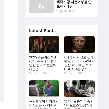
색즉시공 시즌2 평점 압
도적인 1위!
12월 24, 2007
Latest Posts
2025 넷플릭스 3월
<헤레틱> “살고 싶다
신작: 주목해야 할 다
면 선택하라” - A24의
양한 장르의 콘텐츠
신상 호러 메인 포스
라인업
터 & 예고편 공개!
14 March, 2025
14 March, 2025
쿠팡플레이 시리즈 <
영화 <보통의 가족>:
직장인들> - 최지우
1차 보도스틸 공개와