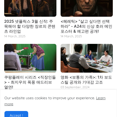
2025 넷플릭스 3월 신작: 주
<헤레틱> “살고 싶다면 선택
목해야 할 다양한 장르의 콘텐
하라” - A24의 신상 호러 메인
츠 라인업
포스터 & 예고편 공개!
14 March, 2025
14 March, 2025
쿠팡플레이 시리즈 <직장인들
영화 <보통의 가족>: 1차 보도
> - 최지우의 폭풍 애드리브
스틸 공개와 기대감 고조
열연!
03 September, 2024
14 March, 2025
Our website uses cookies to improve your experience.
Learn
more
Accept !
Home
About
Contact
Site Map