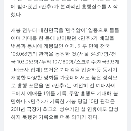
에 받아왔던 <만추>가 본격적인 흥행질주를 시작
했다.
개봉 전부터 대한민국을 ‘만추앓이’ 열풍으로 물들
이며 기대를 한 몸에 받아왔던 <만추>가 베일을
벗음과 동시에 개봉일인 어제, 하루 만에 전국
103,063명의 관객을 동원한 것.(
서울 34,317명/전
국 103,063명/누적 107,180명/스크린수:전국393개
_배급사 집계
) 뜨거운 기대감을 입증하듯 동시기
개봉한 다양한 영화들 가운데에서도 높은 성적으
로 흥행 포문을 연 <만추>는 여전히 전 예매사이
트에서 예매율 1위를 기록, 주말 흥행도 기대해 볼
만하다. <만추>가 기록한 개봉 당일 10만 관객은
2011년 극장가 최고의 성수기인 설 연휴에도 달성
하지 못했던 기록으로 더욱 의미가 깊다.