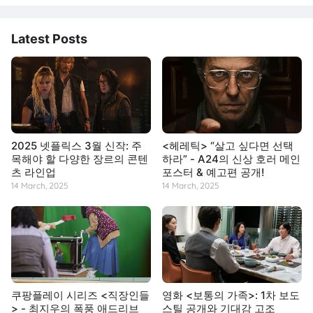
Latest Posts
2025 넷플릭스 3월 신작: 주
<헤레틱> “살고 싶다면 선택
목해야 할 다양한 장르의 콘텐
하라” - A24의 신상 호러 메인
츠 라인업
포스터 & 예고편 공개!
14 March, 2025
14 March, 2025
쿠팡플레이 시리즈 <직장인들
영화 <보통의 가족>: 1차 보도
> - 최지우의 폭풍 애드리브
스틸 공개와 기대감 고조