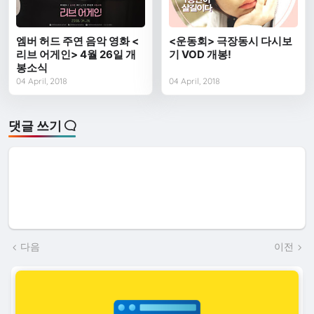
엠버 허드 주연 음악 영화 <
<운동회> 극장동시 다시보
리브 어게인> 4월 26일 개
기 VOD 개봉!
봉소식
04 April, 2018
04 April, 2018
댓글 쓰기
다음
이전